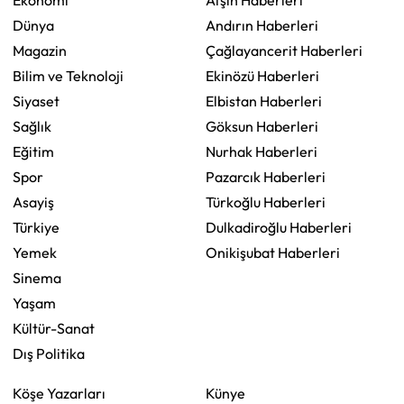
Ekonomi
Afşin Haberleri
Dünya
Andırın Haberleri
Magazin
Çağlayancerit Haberleri
Bilim ve Teknoloji
Ekinözü Haberleri
Siyaset
Elbistan Haberleri
Sağlık
Göksun Haberleri
Eğitim
Nurhak Haberleri
Spor
Pazarcık Haberleri
Asayiş
Türkoğlu Haberleri
Türkiye
Dulkadiroğlu Haberleri
Yemek
Onikişubat Haberleri
Sinema
Yaşam
Kültür-Sanat
Dış Politika
Köşe Yazarları
Künye