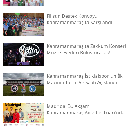
Filistin Destek Konvoyu
Kahramanmaraş'ta Karşılandı
Kahramanmaraş'ta Zakkum Konseri
Müzikseverleri Buluşturacak!
Kahramanmaraş İstiklalspor'un İlk
Maçının Tarihi Ve Saati Açıklandı
Madrigal Bu Akşam
Kahramanmaraş Ağustos Fuarı'nda