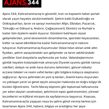
Ajans 344, Kahramanmaraş'ın güvenilir, hızlı ve kapsamlı haber portalı
olarak yayın hayatını sürdürmektedir. Şehrin kalbi Dulkadiroğlu ve
Onikişubat'tan, tarım ve sanayi merkezleri Afşin, Elbistan, Pazarcık,
Türkoğlu ve Göksun'a; Andırın, Çağlayancerit, Ekinözü ve Nurhak'a
kadar tüm ilçelerin sesini duyurur. Gündemi belirleyen siyasi
gelişmelerden, yerel ekonominin dinamiklerine, spordaki heyecandan,
kültür ve sanat etkinliklerine kadar Kahramanmaraş'ın nabzını
tutuyoruz. Kahramanmaraş Kuyumcular Odası'ndan alınan anlık altın
fiyatları, şehrin sanayisindeki son gelişmeler ve tarım sektöründeki
yenilikler özel dosyalarla sayfamızda yer bulur. Vatandaşlarımızın
günlük hayatını kolaylaştırmak amacıyla Diyanet uyumlu günlük namaz
vakitleri, detaylı ve anlık hava durumu tahminleri, güncel nöbetçi
eczane listeleri ve resmi vefat ilanları gibi bilgilere kolayca ulaşmanızı
sağlıyoruz. Ayrıca şehirdeki en yeni iş ilanları, önemli kamu duyuruları
ve yaklaşan yerel ve genel seçim sonuçları hakkında en doğru bilgiyi ilk
bizden öğrenirsiniz. Tarihi Maraş depremi gibi toplumsal hafızamızda
yer eden olayları unutmadan, şehrimizin eşsiz gastronomisini, yöresel
lezzetlerini ve kültürel mirasını da sayfalarımıza taşıyoruz. Kısacası,
Kahramanmaraş'ta yaşayan veya bu şehre gönül vermiş herkes için
tasarlanan Ajans 344, habere, bilgiye ve aradığınız her şeye