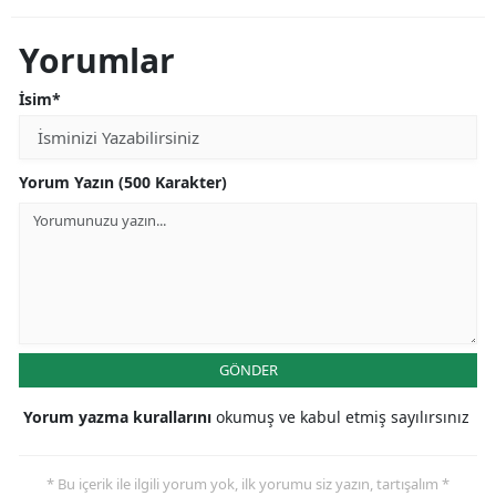
Yorumlar
İsim*
Yorum Yazın (500 Karakter)
GÖNDER
Yorum yazma kurallarını
okumuş ve kabul etmiş sayılırsınız
* Bu içerik ile ilgili yorum yok, ilk yorumu siz yazın, tartışalım *