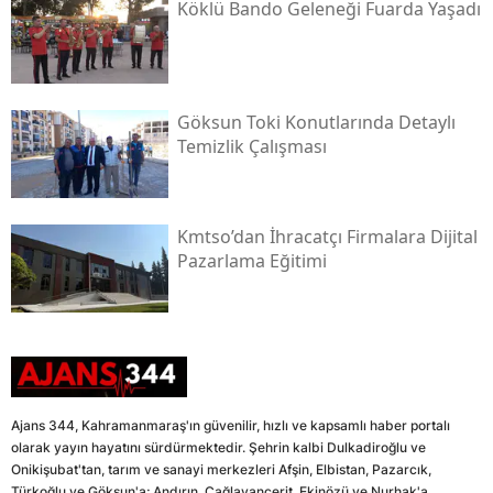
Köklü Bando Geleneği Fuarda Yaşadı
Göksun Toki̇ Konutlarında Detaylı
Temizlik Çalışması
Kmtso’dan İhracatçı Firmalara Dijital
Pazarlama Eğitimi
Ajans 344, Kahramanmaraş'ın güvenilir, hızlı ve kapsamlı haber portalı
olarak yayın hayatını sürdürmektedir. Şehrin kalbi Dulkadiroğlu ve
Onikişubat'tan, tarım ve sanayi merkezleri Afşin, Elbistan, Pazarcık,
Türkoğlu ve Göksun'a; Andırın, Çağlayancerit, Ekinözü ve Nurhak'a