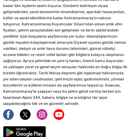
kadar tüm ilçelerin sesini duyurur. Gündemi belirleyen siyasi
gelişmelerden, yerel ekonominin dinamiklerine, spordaki heyecandan,
kültür ve sanat etkinliklerine kadar Kahramanmaraş'ın nabzını
tutuyoruz. Kahramanmaraş Kuyumcular Odası'ndan alınan anlık altın
fiyatları, şehrin sanayisindeki son gelişmeler ve tarım sektöründeki
yenilikler özel dosyalarla sayfamızda yer bulur. Vatandaşlarımızın
günlük hayatını kolaylaştırmak amacıyla Diyanet uyumlu günlük namaz
vakitleri, detaylı ve anlık hava durumu tahminleri, güncel nöbetçi
eczane listeleri ve resmi vefat ilanları gibi bilgilere kolayca ulaşmanızı
sağlıyoruz. Ayrıca şehirdeki en yeni iş ilanları, önemli kamu duyuruları
ve yaklaşan yerel ve genel seçim sonuçları hakkında en doğru bilgiyi ilk
bizden öğrenirsiniz. Tarihi Maraş depremi gibi toplumsal hafızamızda
yer eden olayları unutmadan, şehrimizin eşsiz gastronomisini, yöresel
lezzetlerini ve kültürel mirasını da sayfalarımıza taşıyoruz. Kısacası,
Kahramanmaraş'ta yaşayan veya bu şehre gönül vermiş herkes için
tasarlanan Ajans 344, habere, bilgiye ve aradığınız her şeye
ulaşabileceğiniz tek ve en güvenilir adrestir.