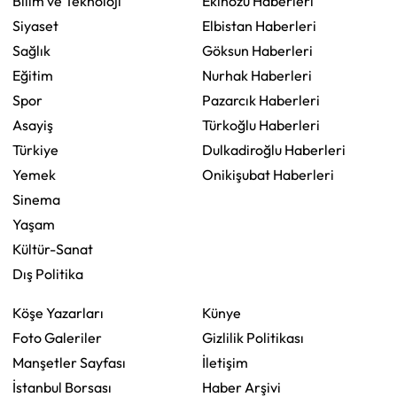
Bilim ve Teknoloji
Ekinözü Haberleri
Siyaset
Elbistan Haberleri
Sağlık
Göksun Haberleri
Eğitim
Nurhak Haberleri
Spor
Pazarcık Haberleri
Asayiş
Türkoğlu Haberleri
Türkiye
Dulkadiroğlu Haberleri
Yemek
Onikişubat Haberleri
Sinema
Yaşam
Kültür-Sanat
Dış Politika
Köşe Yazarları
Künye
Foto Galeriler
Gizlilik Politikası
Manşetler Sayfası
İletişim
İstanbul Borsası
Haber Arşivi