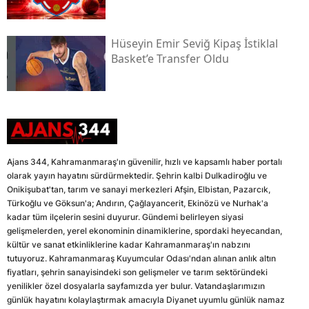
Hüseyin Emir Seviğ Kipaş İstiklal
Basket’e Transfer Oldu
Ajans 344, Kahramanmaraş'ın güvenilir, hızlı ve kapsamlı haber portalı
olarak yayın hayatını sürdürmektedir. Şehrin kalbi Dulkadiroğlu ve
Onikişubat'tan, tarım ve sanayi merkezleri Afşin, Elbistan, Pazarcık,
Türkoğlu ve Göksun'a; Andırın, Çağlayancerit, Ekinözü ve Nurhak'a
kadar tüm ilçelerin sesini duyurur. Gündemi belirleyen siyasi
gelişmelerden, yerel ekonominin dinamiklerine, spordaki heyecandan,
kültür ve sanat etkinliklerine kadar Kahramanmaraş'ın nabzını
tutuyoruz. Kahramanmaraş Kuyumcular Odası'ndan alınan anlık altın
fiyatları, şehrin sanayisindeki son gelişmeler ve tarım sektöründeki
yenilikler özel dosyalarla sayfamızda yer bulur. Vatandaşlarımızın
günlük hayatını kolaylaştırmak amacıyla Diyanet uyumlu günlük namaz