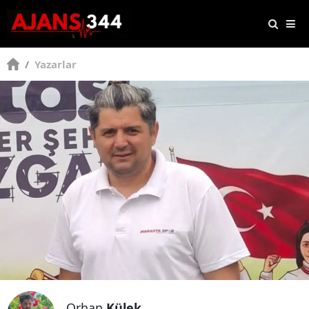
/
Yazarlar
Orhan
Külek