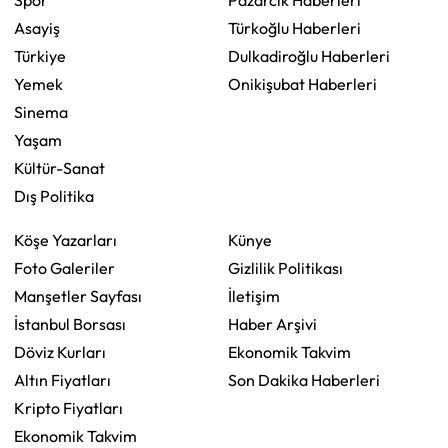
Spor
Pazarcık Haberleri
Asayiş
Türkoğlu Haberleri
Türkiye
Dulkadiroğlu Haberleri
Yemek
Onikişubat Haberleri
Sinema
Yaşam
Kültür-Sanat
Dış Politika
Köşe Yazarları
Künye
Foto Galeriler
Gizlilik Politikası
Manşetler Sayfası
İletişim
İstanbul Borsası
Haber Arşivi
Döviz Kurları
Ekonomik Takvim
Altın Fiyatları
Son Dakika Haberleri
Kripto Fiyatları
Ekonomik Takvim