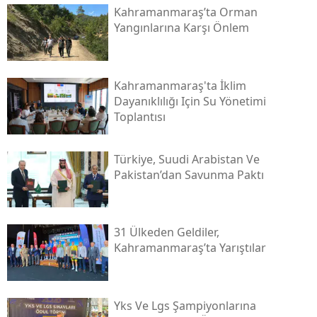
Kahramanmaraş’ta Orman
Yangınlarına Karşı Önlem
Kahramanmaraş'ta İklim
Dayanıklılığı Için Su Yönetimi
Toplantısı
Türkiye, Suudi Arabistan Ve
Pakistan’dan Savunma Paktı
31 Ülkeden Geldiler,
Kahramanmaraş’ta Yarıştılar
Yks Ve Lgs Şampiyonlarına