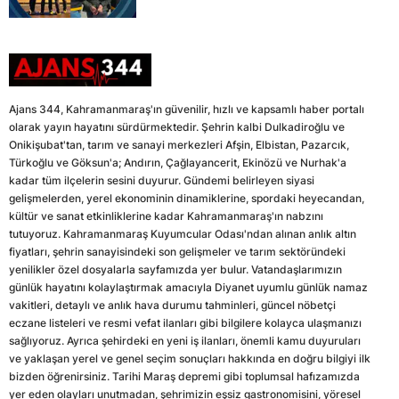
Ajans 344, Kahramanmaraş'ın güvenilir, hızlı ve kapsamlı haber portalı
olarak yayın hayatını sürdürmektedir. Şehrin kalbi Dulkadiroğlu ve
Onikişubat'tan, tarım ve sanayi merkezleri Afşin, Elbistan, Pazarcık,
Türkoğlu ve Göksun'a; Andırın, Çağlayancerit, Ekinözü ve Nurhak'a
kadar tüm ilçelerin sesini duyurur. Gündemi belirleyen siyasi
gelişmelerden, yerel ekonominin dinamiklerine, spordaki heyecandan,
kültür ve sanat etkinliklerine kadar Kahramanmaraş'ın nabzını
tutuyoruz. Kahramanmaraş Kuyumcular Odası'ndan alınan anlık altın
fiyatları, şehrin sanayisindeki son gelişmeler ve tarım sektöründeki
yenilikler özel dosyalarla sayfamızda yer bulur. Vatandaşlarımızın
günlük hayatını kolaylaştırmak amacıyla Diyanet uyumlu günlük namaz
vakitleri, detaylı ve anlık hava durumu tahminleri, güncel nöbetçi
eczane listeleri ve resmi vefat ilanları gibi bilgilere kolayca ulaşmanızı
sağlıyoruz. Ayrıca şehirdeki en yeni iş ilanları, önemli kamu duyuruları
ve yaklaşan yerel ve genel seçim sonuçları hakkında en doğru bilgiyi ilk
bizden öğrenirsiniz. Tarihi Maraş depremi gibi toplumsal hafızamızda
yer eden olayları unutmadan, şehrimizin eşsiz gastronomisini, yöresel