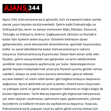
Ajans 344, Kahramanmaraş'ın güvenilir, hızlı ve kapsamlı haber portalı
olarak yayın hayatını sürdürmektedir. Şehrin kalbi Dulkadiroğlu ve
Onikişubat'tan, tarım ve sanayi merkezleri Afşin, Elbistan, Pazarcık,
Türkoğlu ve Göksun'a; Andırın, Çağlayancerit, Ekinözü ve Nurhak'a
kadar tüm ilçelerin sesini duyurur. Gündemi belirleyen siyasi
gelişmelerden, yerel ekonominin dinamiklerine, spordaki heyecandan,
kültür ve sanat etkinliklerine kadar Kahramanmaraş'ın nabzını
tutuyoruz. Kahramanmaraş Kuyumcular Odası'ndan alınan anlık altın
fiyatları, şehrin sanayisindeki son gelişmeler ve tarım sektöründeki
yenilikler özel dosyalarla sayfamızda yer bulur. Vatandaşlarımızın
günlük hayatını kolaylaştırmak amacıyla Diyanet uyumlu günlük namaz
vakitleri, detaylı ve anlık hava durumu tahminleri, güncel nöbetçi
eczane listeleri ve resmi vefat ilanları gibi bilgilere kolayca ulaşmanızı
sağlıyoruz. Ayrıca şehirdeki en yeni iş ilanları, önemli kamu duyuruları
ve yaklaşan yerel ve genel seçim sonuçları hakkında en doğru bilgiyi ilk
bizden öğrenirsiniz. Tarihi Maraş depremi gibi toplumsal hafızamızda
yer eden olayları unutmadan, şehrimizin eşsiz gastronomisini, yöresel
lezzetlerini ve kültürel mirasını da sayfalarımıza taşıyoruz. Kısacası,
Kahramanmaraş'ta yaşayan veya bu şehre gönül vermiş herkes için