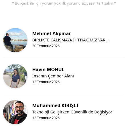
* Bu içerik ile ilgili yorum yok, ilk yorumu siz yazın, tartışalım *
Mehmet Akpınar
BİRLİKTE ÇALIŞMAYA İHTİYACIMIZ VAR…
20 Temmuz 2026
Havin MOHUL
İnsanın Çember Alanı
12 Temmuz 2026
Muhammed KİRİŞCİ
Teknoloji Gelişirken Güvenlik de Değişiyor
12 Temmuz 2026