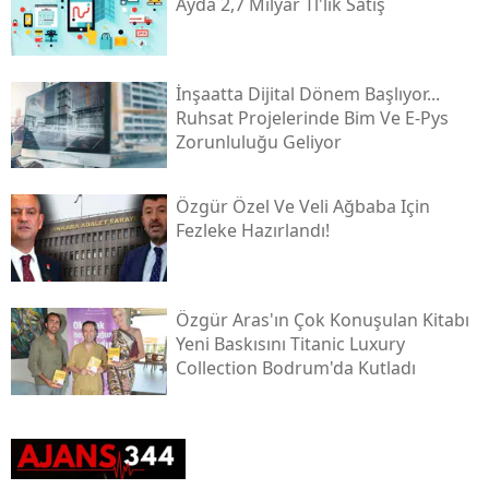
Ayda 2,7 Milyar Tl'lik Satış
İnşaatta Dijital Dönem Başlıyor...
Ruhsat Projelerinde Bim Ve E-Pys
Zorunluluğu Geliyor
Özgür Özel Ve Veli Ağbaba Için
Fezleke Hazırlandı!
Özgür Aras'ın Çok Konuşulan Kitabı
Yeni Baskısını Titanic Luxury
Collection Bodrum'da Kutladı