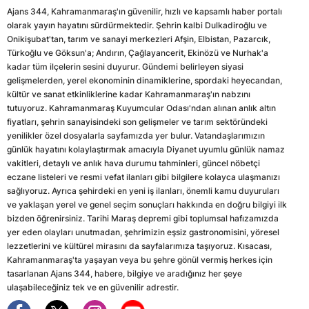
Ajans 344, Kahramanmaraş'ın güvenilir, hızlı ve kapsamlı haber portalı
olarak yayın hayatını sürdürmektedir. Şehrin kalbi Dulkadiroğlu ve
Onikişubat'tan, tarım ve sanayi merkezleri Afşin, Elbistan, Pazarcık,
Türkoğlu ve Göksun'a; Andırın, Çağlayancerit, Ekinözü ve Nurhak'a
kadar tüm ilçelerin sesini duyurur. Gündemi belirleyen siyasi
gelişmelerden, yerel ekonominin dinamiklerine, spordaki heyecandan,
kültür ve sanat etkinliklerine kadar Kahramanmaraş'ın nabzını
tutuyoruz. Kahramanmaraş Kuyumcular Odası'ndan alınan anlık altın
fiyatları, şehrin sanayisindeki son gelişmeler ve tarım sektöründeki
yenilikler özel dosyalarla sayfamızda yer bulur. Vatandaşlarımızın
günlük hayatını kolaylaştırmak amacıyla Diyanet uyumlu günlük namaz
vakitleri, detaylı ve anlık hava durumu tahminleri, güncel nöbetçi
eczane listeleri ve resmi vefat ilanları gibi bilgilere kolayca ulaşmanızı
sağlıyoruz. Ayrıca şehirdeki en yeni iş ilanları, önemli kamu duyuruları
ve yaklaşan yerel ve genel seçim sonuçları hakkında en doğru bilgiyi ilk
bizden öğrenirsiniz. Tarihi Maraş depremi gibi toplumsal hafızamızda
yer eden olayları unutmadan, şehrimizin eşsiz gastronomisini, yöresel
lezzetlerini ve kültürel mirasını da sayfalarımıza taşıyoruz. Kısacası,
Kahramanmaraş'ta yaşayan veya bu şehre gönül vermiş herkes için
tasarlanan Ajans 344, habere, bilgiye ve aradığınız her şeye
ulaşabileceğiniz tek ve en güvenilir adrestir.