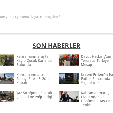
yorum yok, ilk yorumu siz yazın, tartışalım *
SON HABERLER
Kahramanmaraş’ta
Davut Haskırış’tan
Kayıp Çocuk Kanalda
Terörsüz Türkiye
Bulundu
Mesajı
Kahramanmaraş
Kerem Erdem’in İs
Sanayi Sitesi 3 Gün
Futbol Sahasında
Kapalı
Yaşatılacak
Yaz Sıcağında Savruk
Kahramanmaraş
Şelalesi’ne Yoğun İlgi
Ovası’nda 943
Dönümlük Taş Oca
Tepkisi