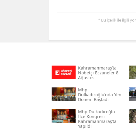
* Bu içerik ile ilgili 
Kahramanmaraş’ta
Nöbetçi Eczaneler 8
Ağustos
Mhp
Dulkadiroğlu’nda Yeni
Dönem Başladı
Mhp Dulkadiroğlu
İlçe Kongresi
Kahramanmaraş’ta
Yapıldı