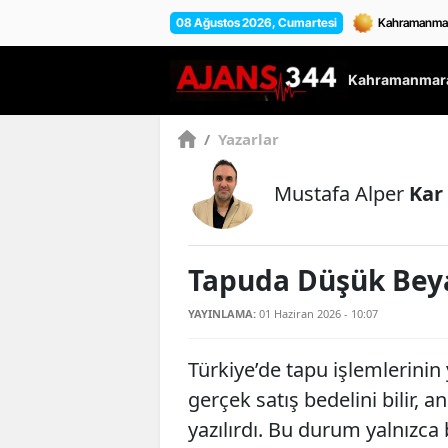
08 Ağustos 2026, Cumartesi
Kahramanmara
/
Yazarlar
Mustafa Alper
Kar
Tapuda Düşük Beya
YAYINLAMA:
01 Haziran 2026 - 10:07
Türkiye’de tapu işlemlerinin y
gerçek satış bedelini bilir,
yazılırdı. Bu durum yalnızca b