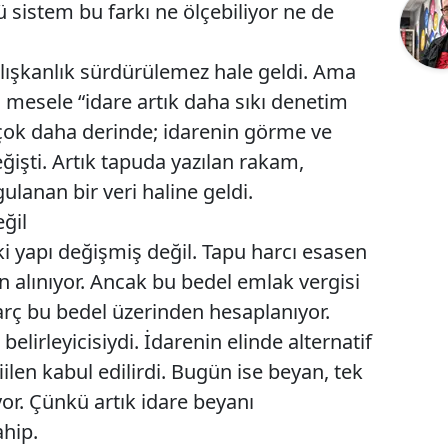
ü sistem bu farkı ne ölçebiliyor ne de
ışkanlık sürdürülemez hale geldi. Ama
 mesele “idare artık daha sıkı denetim
 çok daha derinde; idarenin görme ve
işti. Artık tapuda yazılan rakam,
ulanan bir veri haline geldi.
ğil
i yapı değişmiş değil. Tapu harcı esasen
 alınıyor. Ancak bu bedel emlak vergisi
arç bu bedel üzerinden hesaplanıyor.
elirleyicisiydi. İdarenin elinde alternatif
iilen kabul edilirdi. Bugün ise beyan, tek
or. Çünkü artık idare beyanı
ahip.