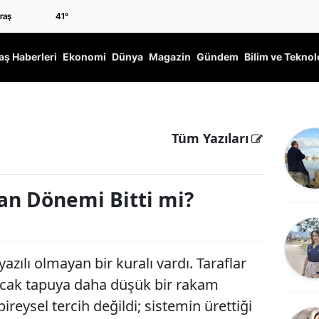
41
°
ş Haberleri
Ekonomi
Dünya
Magazin
Gündem
Bilim ve Teknol
Tüm Yazıları
n Dönemi Bitti mi?
azılı olmayan bir kuralı vardı. Taraflar
 ancak tapuya daha düşük bir rakam
ireysel tercih değildi; sistemin ürettiği