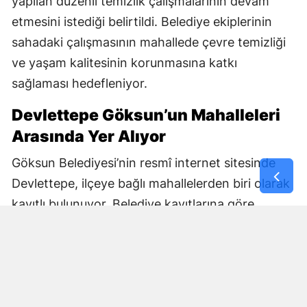
yapılan düzenli temizlik çalışmalarının devam
etmesini istediği belirtildi. Belediye ekiplerinin
sahadaki çalışmasının mahallede çevre temizliği
ve yaşam kalitesinin korunmasına katkı
sağlaması hedefleniyor.
Devlettepe Göksun’un Mahalleleri
Arasında Yer Alıyor
Göksun Belediyesi’nin resmî internet sitesinde
Devlettepe, ilçeye bağlı mahallelerden biri olarak
kayıtlı bulunuyor. Belediye kayıtlarına göre
mahallenin muhtarlık bilgileri de kurumun
internet sitesi üzerinden yayımlanıyor.
Göksun Belediyesi, ilçe genelinde belediye
hizmetlerini mahalle bazında yürütürken,