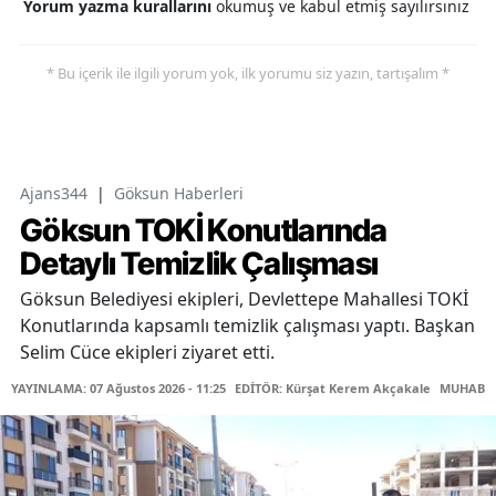
Yorum yazma kurallarını
okumuş ve kabul etmiş sayılırsınız
* Bu içerik ile ilgili yorum yok, ilk yorumu siz yazın, tartışalım *
Ajans344
|
Göksun Haberleri
Göksun TOKİ Konutlarında
Detaylı Temizlik Çalışması
Göksun Belediyesi ekipleri, Devlettepe Mahallesi TOKİ
Konutlarında kapsamlı temizlik çalışması yaptı. Başkan
Selim Cüce ekipleri ziyaret etti.
YAYINLAMA: 07 Ağustos 2026 - 11:25
EDİTÖR: Kürşat Kerem Akçakale
MUHABİR