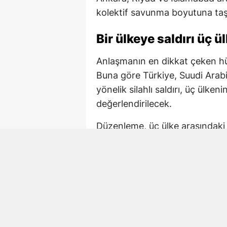
kolektif savunma boyutuna taş
Bir ülkeye saldırı üç 
Anlaşmanın en dikkat çeken 
Buna göre Türkiye, Suudi Arab
yönelik silahlı saldırı, üç ülke
değerlendirilecek.
Düzenleme, üç ülke arasındaki s
temelinde güçlendirmeyi amaçl
arasındaki askeri iş birliğinin
önünü açıyor.
Anlaşmanın merkezi 
Üç ülke arasındaki yeni savun