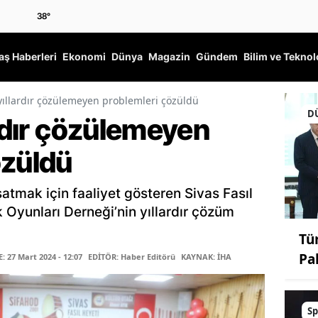
38
°
ş Haberleri
Ekonomi
Dünya
Magazin
Gündem
Bilim ve Teknol
 yıllardır çözülemeyen problemleri çözüldü
D
ardır çözülemeyen
özüldü
şatmak için faaliyet gösteren Sivas Fasıl
k Oyunları Derneği’nin yıllardır çözüm
Tü
Pa
 27 Mart 2024 - 12:07
EDİTÖR: Haber Editörü
KAYNAK: İHA
Sp