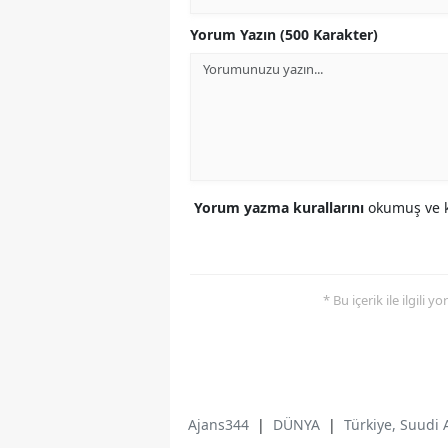
Yorum Yazın (500 Karakter)
Yorum yazma kurallarını
okumuş ve k
* Bu içerik ile ilgili 
Ajans344
|
DÜNYA
|
Türkiye, Suudi 