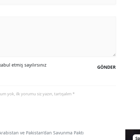
abul etmiş sayılırsınız
GÖNDER
yorum yok, ilk yorumu siz yazın, tartışalım *
Arabistan ve Pakistan’dan Savunma Paktı
Sp