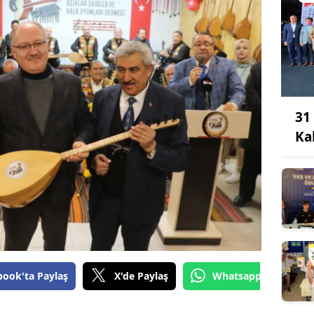
31
Ka
book'ta Paylaş
X'de Paylaş
Whatsapp'tan Gönde