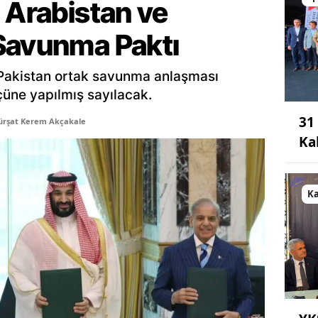
 Arabistan ve
Savunma Paktı
 Pakistan ortak savunma anlaşması
üçüne yapılmış sayılacak.
31
ürşat Kerem Akçakale
Ka
K