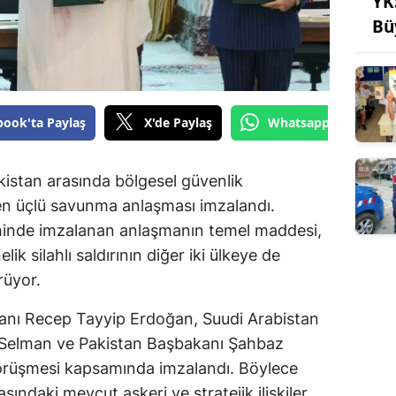
YK
Bü
book'ta Paylaş
X'de Paylaş
Whatsapp'tan Gönde
kistan arasında bölgesel güvenlik
ren üçlü savunma anlaşması imzalandı.
hinde imzalanan anlaşmanın temel maddesi,
ik silahlı saldırının diğer iki ülkeye de
rüyor.
nı Recep Tayyip Erdoğan, Suudi Arabistan
Selman ve Pakistan Başbakanı Şahbaz
 görüşmesi kapsamında imzalandı. Böylece
ındaki mevcut askeri ve stratejik ilişkiler,