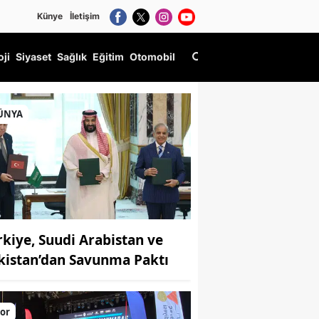
Künye
İletişim
oji
Siyaset
Sağlık
Eğitim
Otomobil
ÜNYA
rkiye, Suudi Arabistan ve
kistan’dan Savunma Paktı
or