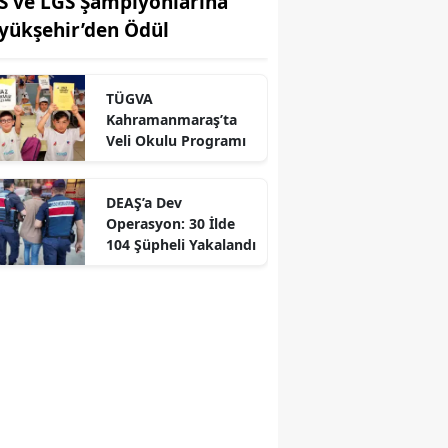
S ve LGS Şampiyonlarına
yükşehir’den Ödül
TÜGVA
Kahramanmaraş’ta
r
Veli Okulu Programı
DEAŞ’a Dev
Operasyon: 30 İlde
104 Şüpheli Yakalandı