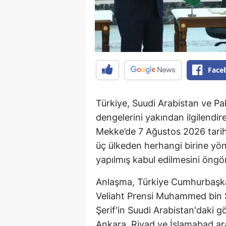
Face
Türkiye, Suudi Arabistan ve Pa
dengelerini yakından ilgilendi
Mekke’de 7 Ağustos 2026 tari
üç ülkeden herhangi birine yönel
yapılmış kabul edilmesini öngö
Anlaşma, Türkiye Cumhurbaşka
Veliaht Prensi Muhammed bin 
Şerif'in Suudi Arabistan'daki
Ankara, Riyad ve İslamabad aras