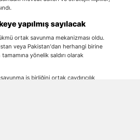
ındı.
ülkeye yapılmış sayılacak
hükmü ortak savunma mekanizması oldu.
istan veya Pakistan'dan herhangi birine
nin tamamına yönelik saldırı olarak
avunma iş birliğini ortak caydırıcılık
ıyor. Anlaşma aynı zamanda taraflar
 daha geniş bir çerçevede yürütülmesinin
Mekke oldu
ma düzenlemesi Mekke'de imzalandı.