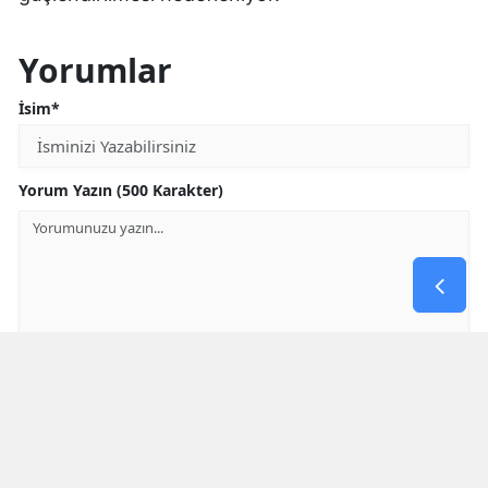
Yorumlar
İsim*
Yorum Yazın (500 Karakter)
GÖNDER
Yorum yazma kurallarını
okumuş ve kabul etmiş sayılırsınız
* Bu içerik ile ilgili yorum yok, ilk yorumu siz yazın, tartışalım *