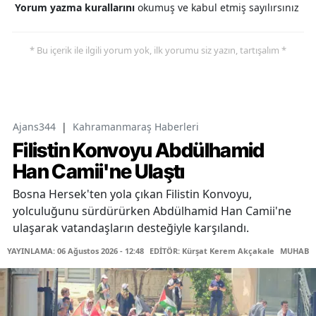
Yorum yazma kurallarını
okumuş ve kabul etmiş sayılırsınız
* Bu içerik ile ilgili yorum yok, ilk yorumu siz yazın, tartışalım *
Ajans344
|
Kahramanmaraş Haberleri
Filistin Konvoyu Abdülhamid
Han Camii'ne Ulaştı
Bosna Hersek'ten yola çıkan Filistin Konvoyu,
yolculuğunu sürdürürken Abdülhamid Han Camii'ne
ulaşarak vatandaşların desteğiyle karşılandı.
YAYINLAMA: 06 Ağustos 2026 - 12:48
EDİTÖR: Kürşat Kerem Akçakale
MUHABİR: