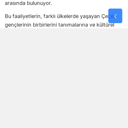
arasında bulunuyor.
Bu faaliyetlerin, farklı ülkelerde yaşayan Çeçen
gençlerinin birbirlerini tanımalarına ve kültürel
bağlarını geliştirmelerine katkı sağlaması
bekleniyor.
Tüm İhtiyaçlar Program
Kapsamında Karşılanacak
Açıklanan program çerçevesinde öğrencilerin
seyahat, konaklama, ulaşım, eğitim ve güvenlik
süreçleri için gerekli hazırlıkların tamamlandığı
bildirildi.
İlgili kurumların koordinasyonunda yürütülecek
program boyunca öğrencilerin güvenli ve verimli