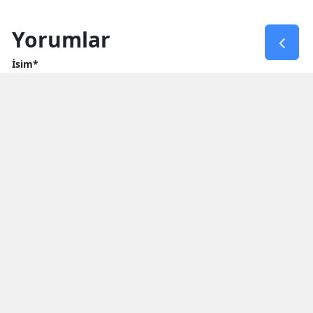
Yorumlar
İsim*
Yorum Yazın (500 Karakter)
GÖNDER
Yorum yazma kurallarını
okumuş ve kabul etmiş sayılırsınız
* Bu içerik ile ilgili yorum yok, ilk yorumu siz yazın, tartışalım *