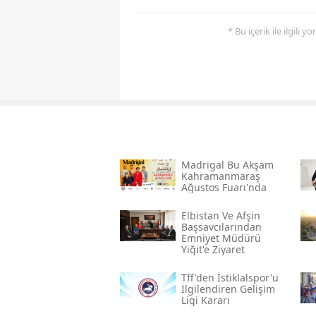
* Bu içerik ile ilgili 
Madrigal Bu Akşam
Kahramanmaraş
Ağustos Fuarı'nda
Elbistan Ve Afşin
Başsavcılarından
Emniyet Müdürü
Yiğit'e Ziyaret
Tff'den İstiklalspor'u
İlgilendiren Gelişim
Ligi Kararı