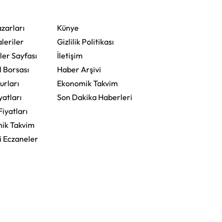
zarları
Künye
leriler
Gizlilik Politikası
ler Sayfası
İletişim
l Borsası
Haber Arşivi
urları
Ekonomik Takvim
yatları
Son Dakika Haberleri
Fiyatları
ik Takvim
i Eczaneler