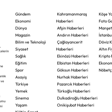
Gündem
Kahramanmaraş
Köşe Ya
Ekonomi
Haberleri
Foto Ga
Dünya
Afşin Haberleri
Manşet
Magazin
Andırın Haberleri
İstanbu
Bilim ve Teknoloji
Çağlayancerit
Döviz K
,
Siyaset
Haberleri
Altın Fi
çelerin
Sağlık
Ekinözü Haberleri
Kripto 
Eğitim
Elbistan Haberleri
Ekonom
ine
Spor
Göksun Haberleri
Nöbetç
nlık
Asayiş
Nurhak Haberleri
 ve
Türkiye
Pazarcık Haberleri
Yemek
Türkoğlu Haberleri
u
Sinema
Dulkadiroğlu Haberleri
rumu
Yaşam
Onikişubat Haberleri
mi