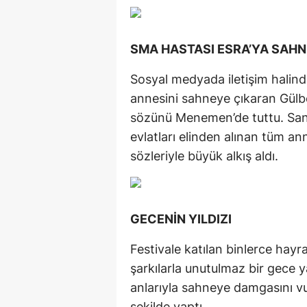
SMA HASTASI ESRA’YA SAHN
Sosyal medyada iletişim halin
annesini sahneye çıkaran Gülb
sözünü Menemen’de tuttu. Sana
evlatları elinden alınan tüm a
sözleriyle büyük alkış aldı.
GECENİN YILDIZI
Festivale katılan binlerce hayr
şarkılarla unutulmaz bir gece 
anlarıyla sahneye damgasını vu
şekilde yaptı.