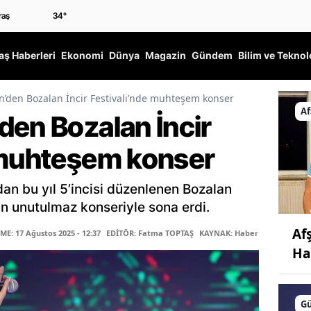
34
°
ş Haberleri
Ekonomi
Dünya
Magazin
Gündem
Bilim ve Teknol
’den Bozalan İncir Festivali’nde muhteşem konser
Af
den Bozalan İncir
 muhteşem konser
an bu yıl 5’incisi düzenlenen Bozalan
’in unutulmaz konseriyle sona erdi.
Af
E: 17 Ağustos 2025 - 12:37
EDİTÖR: Fatma TOPTAŞ
KAYNAK: Haber Merkezi
Ha
G