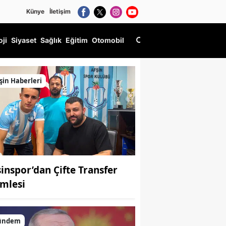
Künye
İletişim
oji
Siyaset
Sağlık
Eğitim
Otomobil
şin Haberleri
şinspor’dan Çifte Transfer
mlesi
ündem