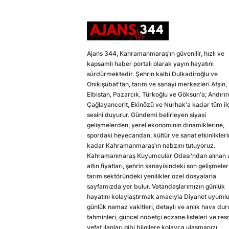
Ajans 344, Kahramanmaraş'ın güvenilir, hızlı ve
kapsamlı haber portalı olarak yayın hayatını
sürdürmektedir. Şehrin kalbi Dulkadiroğlu ve
Onikişubat'tan, tarım ve sanayi merkezleri Afşin,
Elbistan, Pazarcık, Türkoğlu ve Göksun'a; Andırın
Çağlayancerit, Ekinözü ve Nurhak'a kadar tüm il
sesini duyurur. Gündemi belirleyen siyasi
gelişmelerden, yerel ekonominin dinamiklerine,
spordaki heyecandan, kültür ve sanat etkinlikler
kadar Kahramanmaraş'ın nabzını tutuyoruz.
Kahramanmaraş Kuyumcular Odası'ndan alınan a
altın fiyatları, şehrin sanayisindeki son gelişmeler
tarım sektöründeki yenilikler özel dosyalarla
sayfamızda yer bulur. Vatandaşlarımızın günlük
hayatını kolaylaştırmak amacıyla Diyanet uyuml
günlük namaz vakitleri, detaylı ve anlık hava du
tahminleri, güncel nöbetçi eczane listeleri ve res
vefat ilanları gibi bilgilere kolayca ulaşmanızı