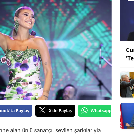
Cu
'T
book'ta Paylaş
X'de Paylaş
Whatsapp'tan Gönde
 alan ünlü sanatçı, sevilen şarkılarıyla