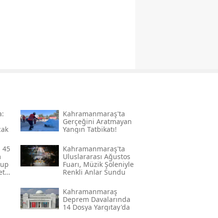
a:
Kahramanmaraş'ta
Gerçeğini Aratmayan
cak
Yangın Tatbikatı!
 45
Kahramanmaraş'ta
m
Uluslararası Ağustos
rup
Fuarı, Müzik Şöleniyle
ete
Renkli Anlar Sundu
Kahramanmaraş
Deprem Davalarında
a
14 Dosya Yargıtay'da