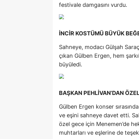
festivale damgasını vurdu.
İNCİR KOSTÜMÜ BÜYÜK BEĞE
Sahneye, modacı Gülşah Saraçoğ
çıkan Gülben Ergen, hem şarkıl
büyüledi.
BAŞKAN PEHLİVAN’DAN ÖZE
Gülben Ergen konser sırasınd
ve eşini sahneye davet etti. 
özel gece için Menemen’de hekt
muhtarları ve eşlerine de teşek