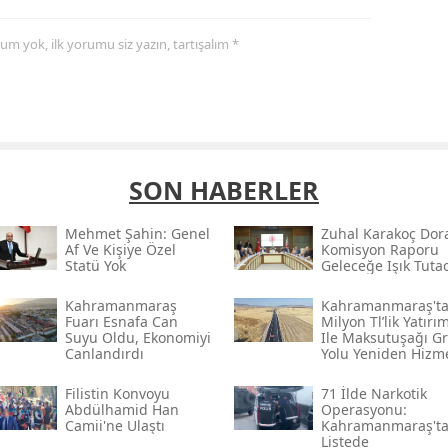
yorum yok, ilk yorumu siz yazın, tartışalım *
SON HABERLER
Mehmet Şahin: Genel
Zuhal Karakoç Dor
Af Ve Kişiye Özel
Komisyon Raporu
Statü Yok
Geleceğe Işık Tuta
Kahramanmaraş
Kahramanmaraş'ta
Fuarı Esnafa Can
Milyon Tl’lik Yatırı
Suyu Oldu, Ekonomiyi
Ile Maksutuşağı G
Canlandırdı
Yolu Yeniden Hizm
Açıldı
Filistin Konvoyu
71 İlde Narkotik
Abdülhamid Han
Operasyonu:
Camii'ne Ulaştı
Kahramanmaraş't
Listede