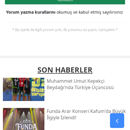
Yorum yazma kurallarını
okumuş ve kabul etmiş sayılırsınız
* Bu içerik ile ilgili yorum yok, ilk yorumu siz yazın, tartışalım *
SON HABERLER
Muhammet Umut Kepekçi
Beydağı’nda Türkiye Üçüncüsü
Funda Arar Konseri Kafum'da Büyük
İlgiyle İzlendi!