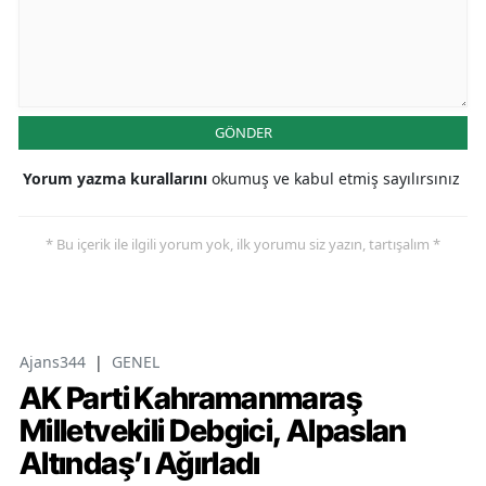
GÖNDER
Yorum yazma kurallarını
okumuş ve kabul etmiş sayılırsınız
* Bu içerik ile ilgili yorum yok, ilk yorumu siz yazın, tartışalım *
Ajans344
|
GENEL
AK Parti Kahramanmaraş
Milletvekili Debgici, Alpaslan
Altındaş’ı Ağırladı