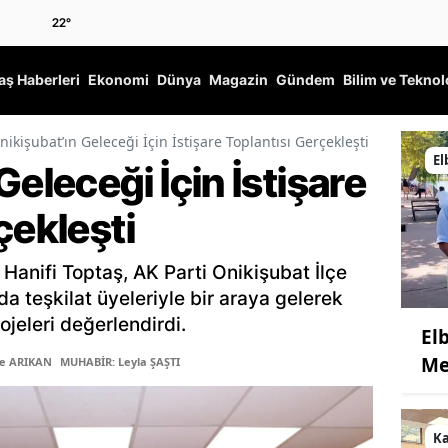
22
°
ş Haberleri
Ekonomi
Dünya
Magazin
Gündem
Bilim ve Teknol
nikişubat’ın Geleceği İçin İstişare Toplantısı Gerçekleşti
El
Geleceği İçin İstişare
çekleşti
Hanifi Toptaş, AK Parti Onikişubat İlçe
a teşkilat üyeleriyle bir araya gelerek
ojeleri değerlendirdi.
Elb
Me
ye ARIKAN
MUHABİR: Leyla ŞAŞTI
K