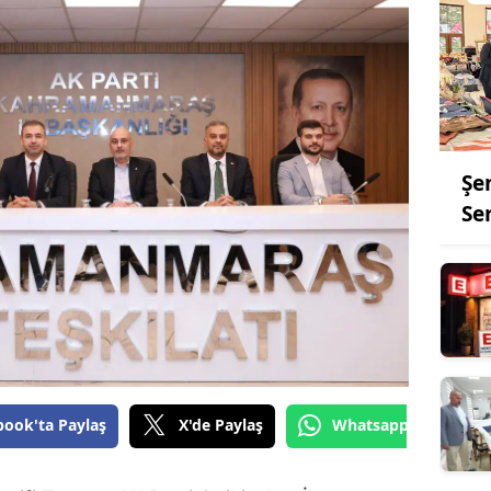
Şe
Se
book'ta Paylaş
X'de Paylaş
Whatsapp'tan Gönde