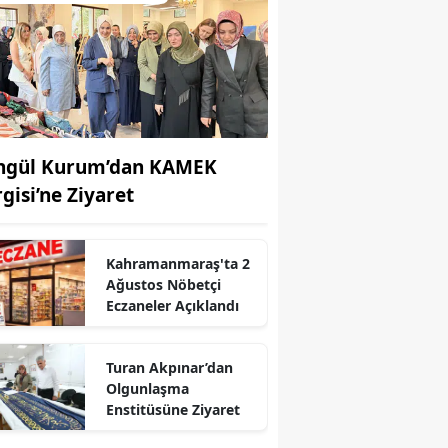
ngül Kurum’dan KAMEK
rgisi’ne Ziyaret
Kahramanmaraş'ta 2
Ağustos Nöbetçi
Eczaneler Açıklandı
Turan Akpınar’dan
r
Olgunlaşma
Enstitüsüne Ziyaret