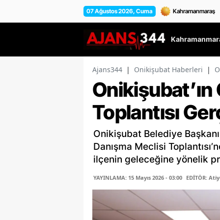
07 Ağustos 2026, Cuma
Kahramanmara
Ajans344
|
Onikişubat Haberleri
|
O
Onikişubat’ın 
Toplantısı Ger
Onikişubat Belediye Başkanı 
Danışma Meclisi Toplantısı’nd
ilçenin geleceğine yönelik pr
YAYINLAMA: 15 Mayıs 2026 - 03:00
EDİTÖR: Ati