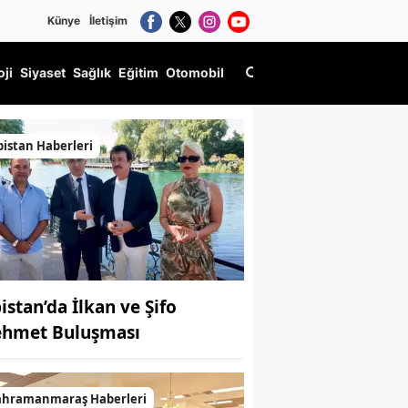
Künye
İletişim
oji
Siyaset
Sağlık
Eğitim
Otomobil
bistan Haberleri
istan’da İlkan ve Şifo
hmet Buluşması
ahramanmaraş Haberleri