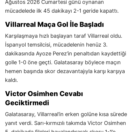
Ağustos 2026 Cumartesi günü oynanan
mücadelede ilk 45 dakikayı 2-1 geride kapattı.
Villarreal Maça Gol İle Başladı
Karşılaşmaya hızlı başlayan taraf Villarreal oldu.
İspanyol temsilcisi, mücadelenin henüz 3.
dakikasında Ayoze Perez’in penaltıdan kaydettiği
golle 1-0 öne geçti. Galatasaray böylece maçın
hemen başında skor dezavantajıyla karşı karşıya
kaldı.
Victor Osimhen Cevabı
Geciktirmedi
Galatasaray, Villarreal’in erken golüne kısa sürede
yanıt verdi. Sarı-kırmızılı takımda Victor Osimhen
5. dakikada fileleri havalandırarak skoru 1-1’e