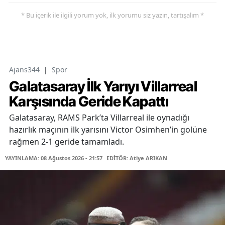
* Bu içerik ile ilgili yorum yok, ilk yorumu siz yazın, tartışalım *
Ajans344
|
Spor
Galatasaray İlk Yarıyı Villarreal
Karşısında Geride Kapattı
Galatasaray, RAMS Park’ta Villarreal ile oynadığı
hazırlık maçının ilk yarısını Victor Osimhen’in golüne
rağmen 2-1 geride tamamladı.
YAYINLAMA: 08 Ağustos 2026 - 21:57
EDİTÖR: Atiye ARIKAN