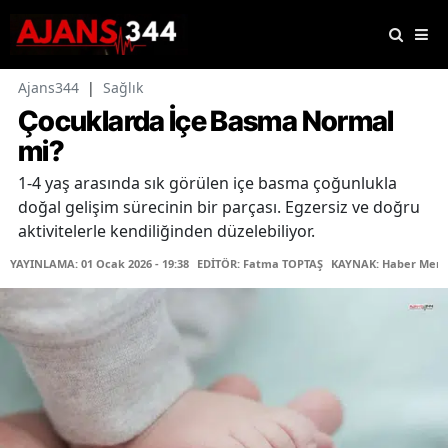
Ajans344
|
Sağlık
Çocuklarda İçe Basma Normal
mi?
1-4 yaş arasında sık görülen içe basma çoğunlukla
doğal gelişim sürecinin bir parçası. Egzersiz ve doğru
aktivitelerle kendiliğinden düzelebiliyor.
YAYINLAMA: 01 Ocak 2026 - 19:38
EDİTÖR: Fatma TOPTAŞ
KAYNAK: Haber Merk