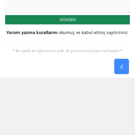
GÖNDER
Yorum yazma kurallarını
okumuş ve kabul etmiş sayılırsınız
* Bu içerik ile ilgili yorum yok, ilk yorumu siz yazın, tartışalım *
SON HABERLER
Galatasaray İlk Yarıyı Villarreal
Karşısında Geride Kapattı