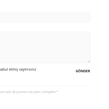
abul etmiş sayılırsınız
GÖNDER
yorum yok, ilk yorumu siz yazın, tartışalım *