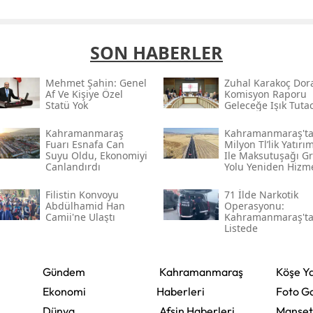
SON HABERLER
Mehmet Şahin: Genel
Zuhal Karakoç Dor
Af Ve Kişiye Özel
Komisyon Raporu
Statü Yok
Geleceğe Işık Tuta
Kahramanmaraş
Kahramanmaraş'ta
Fuarı Esnafa Can
Milyon Tl’lik Yatırı
Suyu Oldu, Ekonomiyi
Ile Maksutuşağı G
Canlandırdı
Yolu Yeniden Hizm
Açıldı
Filistin Konvoyu
71 İlde Narkotik
Abdülhamid Han
Operasyonu:
Camii'ne Ulaştı
Kahramanmaraş't
Listede
Gündem
Kahramanmaraş
Köşe Ya
Ekonomi
Haberleri
Foto Ga
Dünya
Afşin Haberleri
Manşet