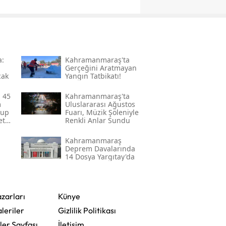
a:
Kahramanmaraş'ta
Gerçeğini Aratmayan
cak
Yangın Tatbikatı!
 45
Kahramanmaraş'ta
m
Uluslararası Ağustos
rup
Fuarı, Müzik Şöleniyle
ete
Renkli Anlar Sundu
Kahramanmaraş
Deprem Davalarında
a
14 Dosya Yargıtay'da
zarları
Künye
leriler
Gizlilik Politikası
ler Sayfası
İletişim