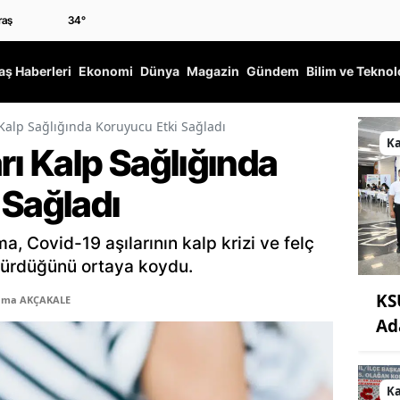
34
°
ş Haberleri
Ekonomi
Dünya
Magazin
Gündem
Bilim ve Teknol
 Kalp Sağlığında Koruyucu Etki Sağladı
K
rı Kalp Sağlığında
 Sağladı
, Covid-19 aşılarının kalp krizi ve felç
üşürdüğünü ortaya koydu.
KS
Sema AKÇAKALE
Ad
K