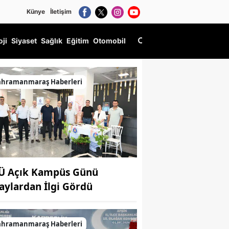
Künye
İletişim
oji
Siyaset
Sağlık
Eğitim
Otomobil
ahramanmaraş Haberleri
Ü Açık Kampüs Günü
aylardan İlgi Gördü
ahramanmaraş Haberleri