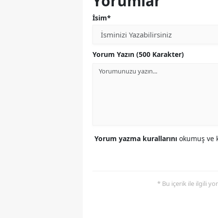
Yorumlar
İsim*
Yorum Yazın (500 Karakter)
Yorum yazma kurallarını
okumuş ve k
* Bu içerik ile ilgili 