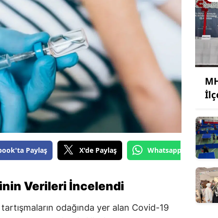
MH
İl
book'ta Paylaş
X'de Paylaş
Whatsapp'tan Gönde
nin Verileri İncelendi
artışmaların odağında yer alan Covid-19