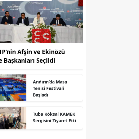
P’nin Afşin ve Ekinözü
çe Başkanları Seçildi
Andırın’da Masa
Tenisi Festivali
Başladı
r
Tuba Köksal KAMEK
Sergisini Ziyaret Etti