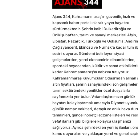
Ajans 344, Kahramanmaraş'ın güvenilir, hızlı ve
kapsamlı haber portalı olarak yayın hayatını
sürdürmektedir. Şehrin kalbi Dulkadiroğlu ve
Onikişubat'tan, tarım ve sanayi merkezleri Afşin,
Elbistan, Pazarcık, Türkoğlu ve Göksun'a; Andırın
Çağlayancerit, Ekinözü ve Nurhak'a kadar tüm il
sesini duyurur. Gündemi belirleyen siyasi
gelişmelerden, yerel ekonominin dinamiklerine,
spordaki heyecandan, kültür ve sanat etkinlikler
kadar Kahramanmaraş'ın nabzını tutuyoruz.
Kahramanmaraş Kuyumcular Odası'ndan alınan a
altın fiyatları, şehrin sanayisindeki son gelişmeler
tarım sektöründeki yenilikler özel dosyalarla
sayfamızda yer bulur. Vatandaşlarımızın günlük
hayatını kolaylaştırmak amacıyla Diyanet uyuml
günlük namaz vakitleri, detaylı ve anlık hava du
tahminleri, güncel nöbetçi eczane listeleri ve res
vefat ilanları gibi bilgilere kolayca ulaşmanızı
sağlıyoruz. Ayrıca şehirdeki en yeni iş ilanları, ön
kamu duyuruları ve yaklaşan yerel ve genel seç