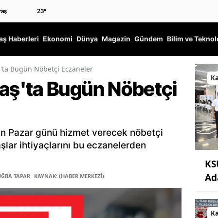
23
°
ş Haberleri
Ekonomi
Dünya
Magazin
Gündem
Bilim ve Teknol
ta Bugün Nöbetçi Eczaneler
K
ş'ta Bugün Nöbetçi
n Pazar günü hizmet verecek nöbetçi
şlar ihtiyaçlarını bu eczanelerden
KS
Ad
UĞBA TAPAR
KAYNAK: (HABER MERKEZİ)
K