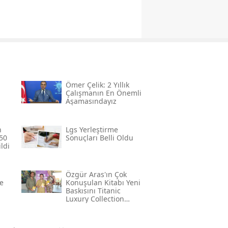
Ömer Çelik: 2 Yıllık
Çalışmanın En Önemli
Aşamasındayız
n
Lgs Yerleştirme
50
Sonuçları Belli Oldu
ldi
Özgür Aras'ın Çok
e
Konuşulan Kitabı Yeni
Baskısını Titanic
Luxury Collection
Bodrum'da Kutladı