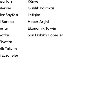
zarları
Künye
leriler
Gizlilik Politikası
ler Sayfası
İletişim
l Borsası
Haber Arşivi
urları
Ekonomik Takvim
yatları
Son Dakika Haberleri
Fiyatları
ik Takvim
i Eczaneler