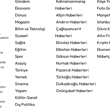
Gündem
Kahramanmaraş
Köşe Ya
Ekonomi
Haberleri
Foto Ga
Dünya
Afşin Haberleri
Manşet
Magazin
Andırın Haberleri
İstanbu
Bilim ve Teknoloji
Çağlayancerit
Döviz K
,
Siyaset
Haberleri
Altın Fi
çelerin
Sağlık
Ekinözü Haberleri
Kripto 
Eğitim
Elbistan Haberleri
Ekonom
ine
Spor
Göksun Haberleri
Nöbetç
nlık
Asayiş
Nurhak Haberleri
 ve
Türkiye
Pazarcık Haberleri
Yemek
Türkoğlu Haberleri
u
Sinema
Dulkadiroğlu Haberleri
rumu
Yaşam
Onikişubat Haberleri
mi
Kültür-Sanat
emli
Dış Politika
im