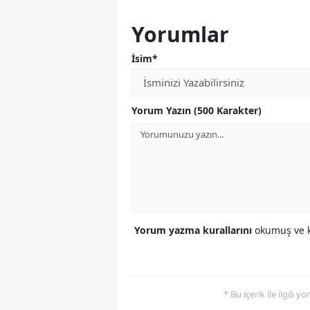
Yorumlar
İsim*
Yorum Yazın (500 Karakter)
Yorum yazma kurallarını
okumuş ve k
* Bu içerik ile ilgili 