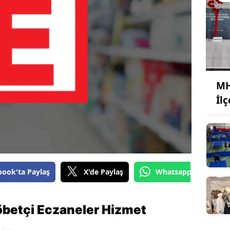
MH
İl
book'ta Paylaş
X'de Paylaş
Whatsapp'tan Gönde
betçi Eczaneler Hizmet