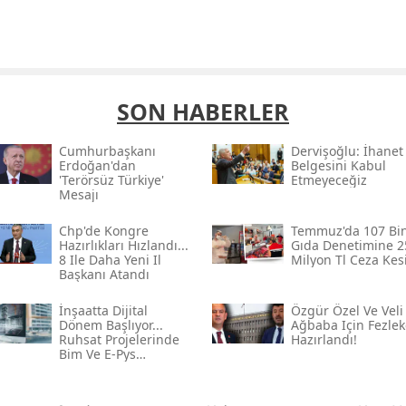
SON HABERLER
Cumhurbaşkanı
Dervişoğlu: İhanet
Erdoğan'dan
Belgesini Kabul
'terörsüz Türkiye'
Etmeyeceğiz
Mesajı
Chp'de Kongre
Temmuz'da 107 Bi
Hazırlıkları Hızlandı...
Gıda Denetimine 2
8 Ile Daha Yeni Il
Milyon Tl Ceza Kesi
Başkanı Atandı
İnşaatta Dijital
Özgür Özel Ve Veli
Dönem Başlıyor...
Ağbaba Için Fezlek
Ruhsat Projelerinde
Hazırlandı!
Bim Ve E-Pys
Zorunluluğu Geliyor