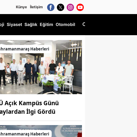
Künye
İletişim
oji
Siyaset
Sağlık
Eğitim
Otomobil
ahramanmaraş Haberleri
Ü Açık Kampüs Günü
aylardan İlgi Gördü
ahramanmaraş Haberleri