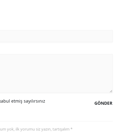
abul etmiş sayılırsınız
GÖNDER
yorum yok, ilk yorumu siz yazın, tartışalım *