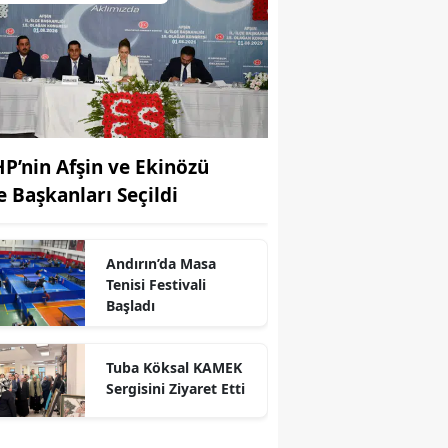
P’nin Afşin ve Ekinözü
çe Başkanları Seçildi
Andırın’da Masa
Tenisi Festivali
Başladı
r
Tuba Köksal KAMEK
Sergisini Ziyaret Etti