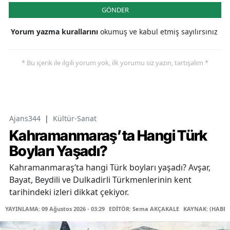
GÖNDER
Yorum yazma kurallarını
okumuş ve kabul etmiş sayılırsınız
* Bu içerik ile ilgili yorum yok, ilk yorumu siz yazın, tartışalım *
Ajans344
|
Kültür-Sanat
Kahramanmaraş’ta Hangi Türk
Boyları Yaşadı?
Kahramanmaraş’ta hangi Türk boyları yaşadı? Avşar,
Bayat, Beydili ve Dulkadirli Türkmenlerinin kent
tarihindeki izleri dikkat çekiyor.
YAYINLAMA: 09 Ağustos 2026 - 03:29
EDİTÖR: Sema AKÇAKALE
KAYNAK: (HABER