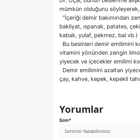
Dr. Öçal, bunun beslenme alışka
mümkün olduğunu söyleyerek, 
“İçeriği demir bakımından zengi
bakliyat, ıspanak, patates, çe
kabak, yulaf, pekmez, bal vb.)
Bu besinleri demir emilimini kol
vitamini yönünden zengin limon
yiyecek ve içecekler emilimi kol
Demir emilimini azaltan yiyece
çay, kahve, kepek, kepekli tahıl
Yorumlar
İsim*