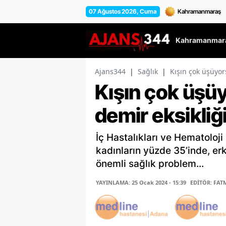
07 Ağustos 2026, Cuma
Kahramanmara
Ajans344
|
Sağlık
|
Kışın çok üşüyor
Kışın çok üşü
demir eksikliği
İç Hastalıkları ve Hematoloji
kadınların yüzde 35’inde, er
önemli sağlık problem...
YAYINLAMA: 25 Ocak 2024 - 15:39
EDİTÖR: FAT