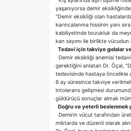
Kış aylarında aşırı üşüme hiss
yaşanıyorsa demir eksikliğinde
“Demir eksikliği olan hastalar
karıncalanma hissinin yanı sır
kabiliyetinde bozukluk da meyd
kan sayımı ile birlikte vücudun
Tedavi için takviye gıdalar ve
Demir eksikliği anemisi tedav
gerektiğini anlatan Dr. Öçal, “D
tedavisinde hastaya öncelikle a
6 ay süresince takviye verilme
intolerans gelişmesi durumund
güldürücü sonuçlar almak müm
Doğru ve yeterli beslenmek 
Demirin vücut tarafından üret
miktarda ve düzenli olarak alı