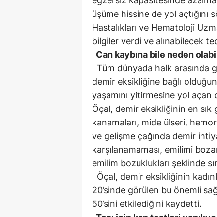
egzersiz kapasitesinde azalma o
üşüme hissine de yol açtığını 
Hastalıkları ve Hematoloji Uzma
bilgiler verdi ve alınabilecek ted
Can kaybına bile neden olabi
Tüm dünyada halk arasında gör
demir eksikliğine bağlı olduğun
yaşamını yitirmesine yol açan 
Öçal, demir eksikliğinin en sık 
kanamaları, mide ülseri, hemor
ve gelişme çağında demir ihtiy
karşılanamaması, emilimi bozan 
emilim bozuklukları şeklinde sır
Öçal, demir eksikliğinin kadınl
20’sinde görülen bu önemli sağ
50’sini etkilediğini kaydetti.