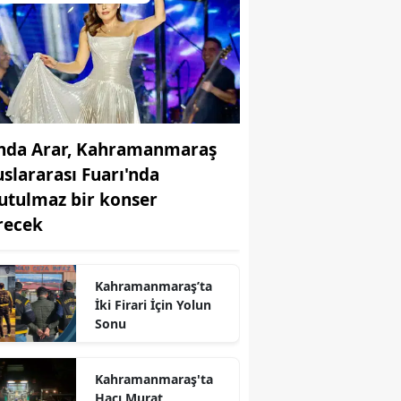
nda Arar, Kahramanmaraş
uslararası Fuarı'nda
utulmaz bir konser
recek
Kahramanmaraş’ta
İki Firari İçin Yolun
r
Sonu
Kahramanmaraş'ta
Hacı Murat