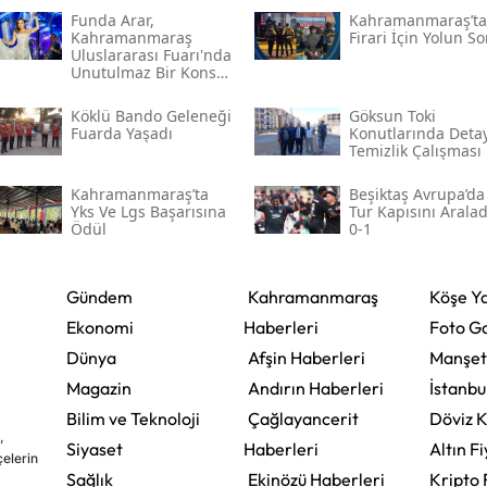
Funda Arar,
Kahramanmaraş’ta I
Kahramanmaraş
Firari İçin Yolun S
Uluslararası Fuarı'nda
Unutulmaz Bir Konser
Verecek
Köklü Bando Geleneği
Göksun Toki̇
Fuarda Yaşadı
Konutlarında Detay
Temizlik Çalışması
Kahramanmaraş’ta
Beşiktaş Avrupa’da
Yks Ve Lgs Başarısına
Tur Kapısını Aralad
Ödül
0-1
Gündem
Kahramanmaraş
Köşe Ya
Ekonomi
Haberleri
Foto Ga
Dünya
Afşin Haberleri
Manşet
Magazin
Andırın Haberleri
İstanbu
Bilim ve Teknoloji
Çağlayancerit
Döviz K
,
Siyaset
Haberleri
Altın Fi
çelerin
Sağlık
Ekinözü Haberleri
Kripto 