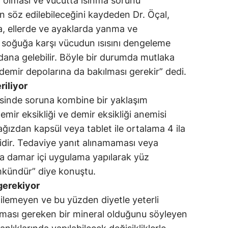
i olması ve vücutta ısınma sorunu
n söz edilebileceğini kaydeden Dr. Öçal,
da, ellerde ve ayaklarda yanma ve
a soğuğa karşı vücudun ısısını dengeleme
ana gelebilir. Böyle bir durumda mutlaka
 demir depolarına da bakılması gerekir” dedi.
riliyor
isinde soruna kombine bir yaklaşım
emir eksikliği ve demir eksikliği anemisi
ğızdan kapsül veya tablet ile ortalama 4 ila
lidir. Tedaviye yanıt alınamaması veya
a damar içi uygulama yapılarak yüz
kündür” diye konuştu.
gerekiyor
ilemeyen ve bu yüzden diyetle yeterli
nması gereken bir mineral olduğunu söyleyen