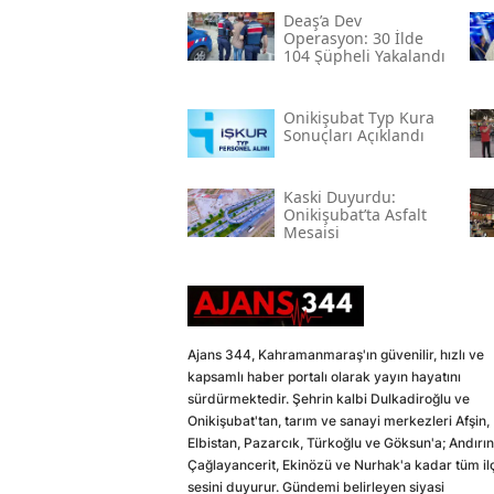
Deaş’a Dev
Operasyon: 30 İlde
104 Şüpheli Yakalandı
Onikişubat Typ Kura
Sonuçları Açıklandı
Kaski̇ Duyurdu:
Onikişubat’ta Asfalt
Mesaisi
Ajans 344, Kahramanmaraş'ın güvenilir, hızlı ve
kapsamlı haber portalı olarak yayın hayatını
sürdürmektedir. Şehrin kalbi Dulkadiroğlu ve
Onikişubat'tan, tarım ve sanayi merkezleri Afşin,
Elbistan, Pazarcık, Türkoğlu ve Göksun'a; Andırın
Çağlayancerit, Ekinözü ve Nurhak'a kadar tüm il
sesini duyurur. Gündemi belirleyen siyasi