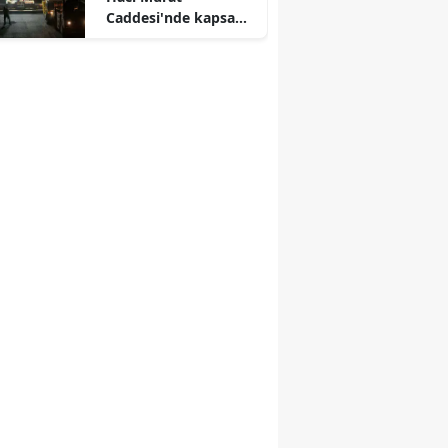
Caddesi'nde kapsamlı
ulaşım yenilemesi
başlatıldı