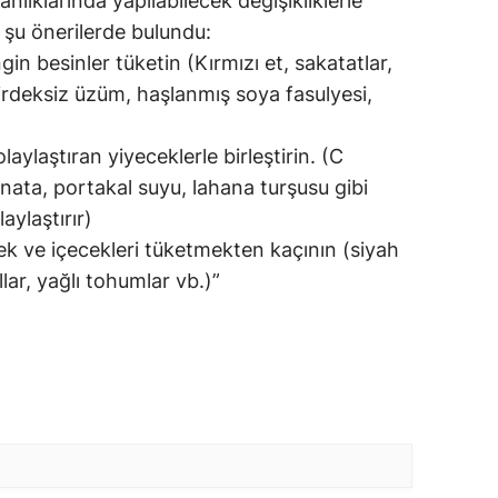
nlıklarında yapılabilecek değişikliklerle
şu önerilerde bulundu:
n besinler tüketin (Kırmızı et, sakatatlar,
kirdeksiz üzüm, haşlanmış soya fasulyesi,
aylaştıran yiyeceklerle birleştirin. (C
ata, portakal suyu, lahana turşusu gibi
aylaştırır)
k ve içecekleri tüketmekten kaçının (siyah
lar, yağlı tohumlar vb.)”