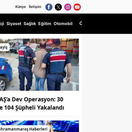
Künye
İletişim
oji
Siyaset
Sağlık
Eğitim
Otomobil
ayiş
AŞ’a Dev Operasyon: 30
de 104 Şüpheli Yakalandı
ahramanmaraş Haberleri