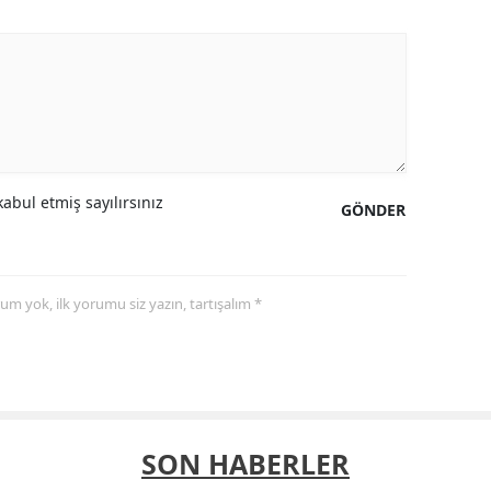
abul etmiş sayılırsınız
GÖNDER
yorum yok, ilk yorumu siz yazın, tartışalım *
SON HABERLER