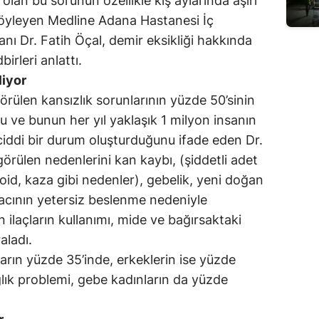
lan bu sorunun özellikle kış aylarında aşırı
söyleyen Medline Adana Hastanesi İç
nı Dr. Fatih Öçal, demir eksikliği hakkında
birleri anlattı.
liyor
ülen kansızlık sorunlarının yüzde 50’sinin
u ve bunun her yıl yaklaşık 1 milyon insanın
ciddi bir durum oluşturduğunu ifade eden Dr.
görülen nedenlerini kan kaybı, (şiddetli adet
oid, kaza gibi nedenler), gebelik, yeni doğan
acının yetersiz beslenme nedeniyle
ilaçların kullanımı, mide ve bağırsaktaki
aladı.
arın yüzde 35’inde, erkeklerin ise yüzde
lık problemi, gebe kadınların da yüzde