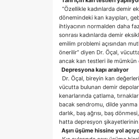
Tanı için kan testleri yapılıyo
“Özellikle kadınlarda demir eks
dönemindeki kan kayıpları, g
ihtiyacının normalden daha fa
sonrası kadınlarda demir eksik
emilim problemi açısından mut
önerilir” diyen Dr. Öçal, vücut
ancak kan testleri ile mümkün o
Depresyona kapı aralıyor
Dr. Öçal, bireyin kan değerler
vücutta bulunan demir depola
kenarlarında çatlama, tırnakl
bacak sendromu, dilde yanma 
darlık, baş ağrısı, baş dönmesi
hatta depresyon şikayetlerinin b
Aşırı üşüme hissine yol açıy