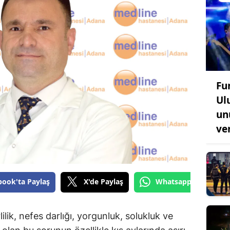
Fu
Ul
un
ve
book'ta Paylaş
X'de Paylaş
Whatsapp'tan Gönde
rlilik, nefes darlığı, yorgunluk, solukluk ve