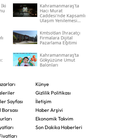
̇ki
Kahramanmaraş'ta
onu
Hacı Murat
Caddesi'nde Kapsamlı
Ulaşım Yenilemesi
Başlatıldı
Kmtso’dan İhracatçı
lı
Firmalara Dijital
Pazarlama Eğitimi
Kahramanmaraş’ta
ı:
Gökyüzüne Umut
Balonları
zarları
Künye
leriler
Gizlilik Politikası
ler Sayfası
İletişim
l Borsası
Haber Arşivi
urları
Ekonomik Takvim
yatları
Son Dakika Haberleri
Fiyatları