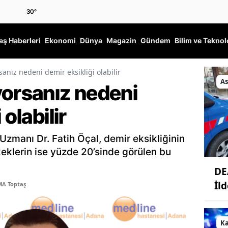
30
°
ş Haberleri
Ekonomi
Dünya
Magazin
Gündem
Bilim ve Teknol
sanız nedeni demir eksikliği olabilir
As
yorsanız nedeni
 olabilir
 Uzmanı Dr. Fatih Öçal, demir eksikliğinin
keklerin ise yüzde 20’sinde görülen bu
DE
İl
MA Toptaş
K