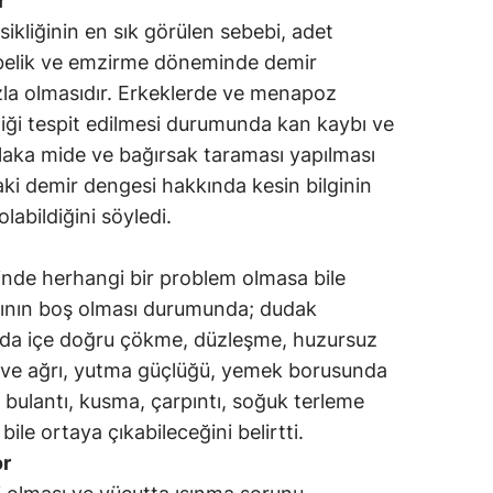
r
ikliğinin en sık görülen sebebi, adet
ebelik ve emzirme döneminde demir
zla olmasıdır. Erkeklerde ve menapoz
liği tespit edilmesi durumunda kan kaybı ve
laka mide ve bağırsak taraması yapılması
taki demir dengesi hakkında kesin bilginin
labildiğini söyledi.
inde herhangi bir problem olmasa bile
rının boş olması durumunda; dudak
arda içe doğru çökme, düzleşme, huzursuz
ve ağrı, yutma güçlüğü, yemek borusunda
, bulantı, kusma, çarpıntı, soğuk terleme
ile ortaya çıkabileceğini belirtti.
or