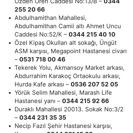
Özden Ören Caddesi No:13/B –
0344
255 20 66
Abdulhamithan Mahallesi,
Abdulhamithan Camii altı Ahmet Uncu
Caddesi No:52/K –
0344 215 40 10
Özel Kipaş Okulları alt sokağı, Üngüt
ASM karşısı, Megapoint Hastanesi civarı
–
0531 718 00 46
Tekerek Yolu, Akmansoy Market arkası,
Abdurrahim Karakoç Ortaokulu arkası,
Hurda Kafe arkası –
0536 207 52 05
Yörük Selim Mahallesi, Marash Life
Hastanesi yanı –
0344 215 92 66
Duraklı Mahallesi 20013. Sokak No:3/2
–
0344 231 35 35
Necip Fazıl Şehir Hastanesi karşısı,