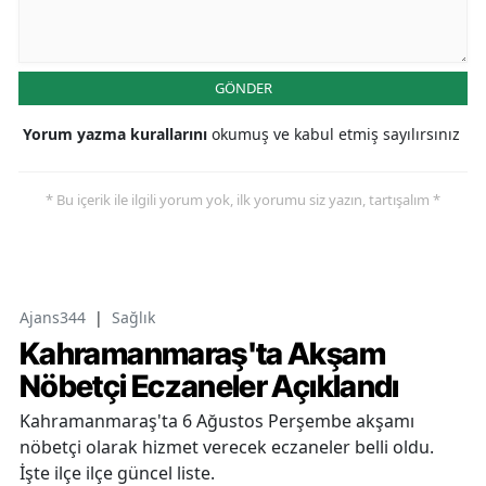
GÖNDER
Yorum yazma kurallarını
okumuş ve kabul etmiş sayılırsınız
* Bu içerik ile ilgili yorum yok, ilk yorumu siz yazın, tartışalım *
Ajans344
|
Sağlık
Kahramanmaraş'ta Akşam
Nöbetçi Eczaneler Açıklandı
Kahramanmaraş'ta 6 Ağustos Perşembe akşamı
nöbetçi olarak hizmet verecek eczaneler belli oldu.
İşte ilçe ilçe güncel liste.