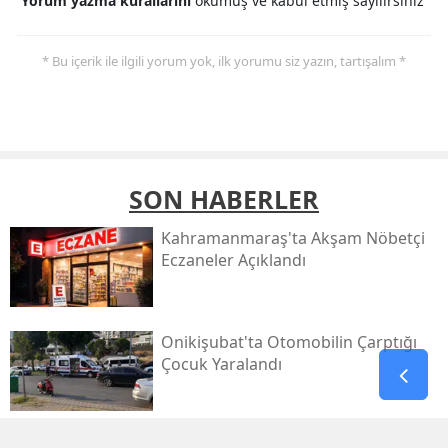
Yorum yazma kurallarını
okumuş ve kabul etmiş sayılırsınız
* Bu içerik ile ilgili yorum yok, ilk yorumu siz yazın, tartışalım *
SON HABERLER
Kahramanmaraş'ta Akşam Nöbetçi
Eczaneler Açıklandı
Onikişubat'ta Otomobilin Çarptığı
Çocuk Yaralandı
Pazarcık’ta Yollar Büyükşehir’le