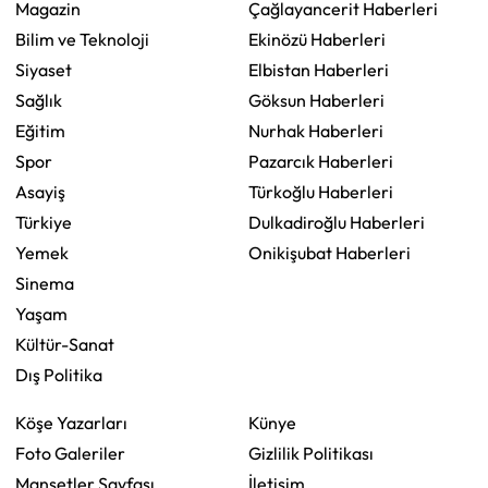
Magazin
Çağlayancerit Haberleri
Bilim ve Teknoloji
Ekinözü Haberleri
Siyaset
Elbistan Haberleri
Sağlık
Göksun Haberleri
Eğitim
Nurhak Haberleri
Spor
Pazarcık Haberleri
Asayiş
Türkoğlu Haberleri
Türkiye
Dulkadiroğlu Haberleri
Yemek
Onikişubat Haberleri
Sinema
Yaşam
Kültür-Sanat
Dış Politika
Köşe Yazarları
Künye
Foto Galeriler
Gizlilik Politikası
Manşetler Sayfası
İletişim