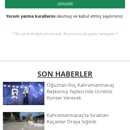
GÖNDER
Yorum yazma kurallarını
okumuş ve kabul etmiş sayılırsınız
* Bu içerik ile ilgili yorum yok, ilk yorumu siz yazın, tartışalım *
SON HABERLER
Oğuzhan Koç Kahramanmaraş
Başkonuş Yaylası'nda Ücretsiz
Konser Verecek
Kahramanmaraş’ta Sıcaktan
Kaçanlar Oraya Sığındı