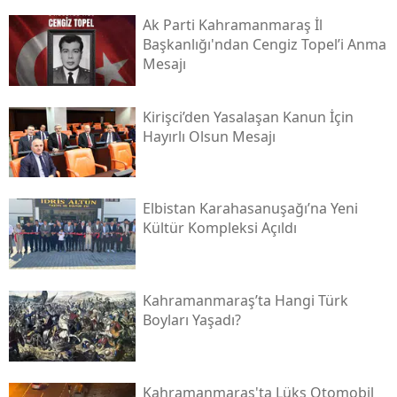
Ak Parti Kahramanmaraş İl
Başkanlığı'ndan Cengiz Topel’i Anma
Mesajı
Kirişci’den Yasalaşan Kanun İçin
Hayırlı Olsun Mesajı
Elbistan Karahasanuşağı’na Yeni
Kültür Kompleksi Açıldı
Kahramanmaraş’ta Hangi Türk
Boyları Yaşadı?
Kahramanmaraş'ta Lüks Otomobil