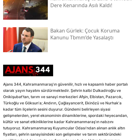
Dere Kenarında Asılı Kaldı!
Bakan Gürlek: Çocuk Koruma
Kanunu Tbmm’de Yasalaştı
Ajans 344, Kahramanmaraş'ın güvenilir, hızlı ve kapsamlı haber portalı
olarak yayın hayatını sürdürmektedir. Şehrin kalbi Dulkadiroğlu ve
Onikişubat'tan, tarım ve sanayi merkezleri Afşin, Elbistan, Pazarcık,
Türkoğlu ve Göksun'a; Andırın, Çağlayancerit, Ekinözü ve Nurhak'a
kadar tüm ilçelerin sesini duyurur. Gündemi belirleyen siyasi
gelişmelerden, yerel ekonominin dinamiklerine, spordaki heyecandan,
kültür ve sanat etkinliklerine kadar Kahramanmaraş'ın nabzını
tutuyoruz. Kahramanmaraş Kuyumcular Odası'ndan alınan anlık altın
fiyatları, şehrin sanayisindeki son gelişmeler ve tarım sektöründeki