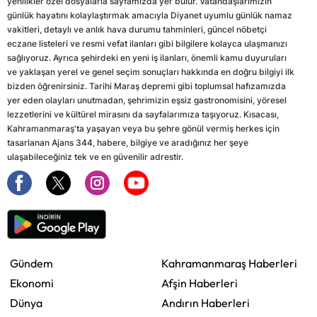
yenilikler özel dosyalarla sayfamızda yer bulur. Vatandaşlarımızın
günlük hayatını kolaylaştırmak amacıyla Diyanet uyumlu günlük namaz
vakitleri, detaylı ve anlık hava durumu tahminleri, güncel nöbetçi
eczane listeleri ve resmi vefat ilanları gibi bilgilere kolayca ulaşmanızı
sağlıyoruz. Ayrıca şehirdeki en yeni iş ilanları, önemli kamu duyuruları
ve yaklaşan yerel ve genel seçim sonuçları hakkında en doğru bilgiyi ilk
bizden öğrenirsiniz. Tarihi Maraş depremi gibi toplumsal hafızamızda
yer eden olayları unutmadan, şehrimizin eşsiz gastronomisini, yöresel
lezzetlerini ve kültürel mirasını da sayfalarımıza taşıyoruz. Kısacası,
Kahramanmaraş'ta yaşayan veya bu şehre gönül vermiş herkes için
tasarlanan Ajans 344, habere, bilgiye ve aradığınız her şeye
ulaşabileceğiniz tek ve en güvenilir adrestir.
Gündem
Kahramanmaraş Haberleri
Ekonomi
Afşin Haberleri
Dünya
Andırın Haberleri