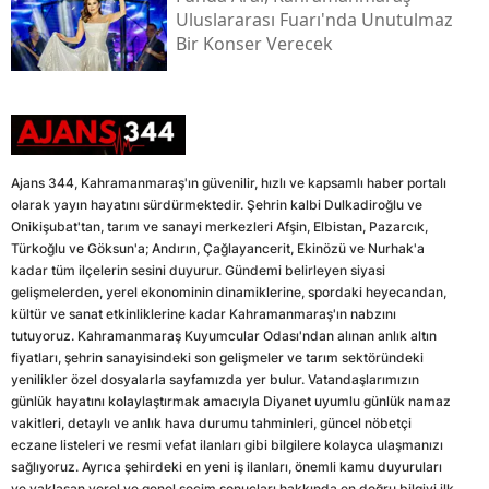
Uluslararası Fuarı'nda Unutulmaz
Bir Konser Verecek
Ajans 344, Kahramanmaraş'ın güvenilir, hızlı ve kapsamlı haber portalı
olarak yayın hayatını sürdürmektedir. Şehrin kalbi Dulkadiroğlu ve
Onikişubat'tan, tarım ve sanayi merkezleri Afşin, Elbistan, Pazarcık,
Türkoğlu ve Göksun'a; Andırın, Çağlayancerit, Ekinözü ve Nurhak'a
kadar tüm ilçelerin sesini duyurur. Gündemi belirleyen siyasi
gelişmelerden, yerel ekonominin dinamiklerine, spordaki heyecandan,
kültür ve sanat etkinliklerine kadar Kahramanmaraş'ın nabzını
tutuyoruz. Kahramanmaraş Kuyumcular Odası'ndan alınan anlık altın
fiyatları, şehrin sanayisindeki son gelişmeler ve tarım sektöründeki
yenilikler özel dosyalarla sayfamızda yer bulur. Vatandaşlarımızın
günlük hayatını kolaylaştırmak amacıyla Diyanet uyumlu günlük namaz
vakitleri, detaylı ve anlık hava durumu tahminleri, güncel nöbetçi
eczane listeleri ve resmi vefat ilanları gibi bilgilere kolayca ulaşmanızı
sağlıyoruz. Ayrıca şehirdeki en yeni iş ilanları, önemli kamu duyuruları
ve yaklaşan yerel ve genel seçim sonuçları hakkında en doğru bilgiyi ilk