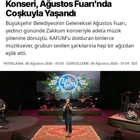
Konseri, Ağustos Fuarı'nda
Coşkuyla Yaşandı
Büyükşehir Belediyesinin Geleneksel Ağustos Fuarı,
yedinci gününde Zakkum konseriyle adeta müzik
şölenine dönüştü. KAFUM’u dolduran binlerce
müziksever, grubun sevilen şarkılarına hep bir ağızdan
eşlik etti.
YAYINLAMA: 08 Ağustos 2026 - 01:03
GÜNCELLEME: 08 Ağustos 2026 - 01:04
EDİT