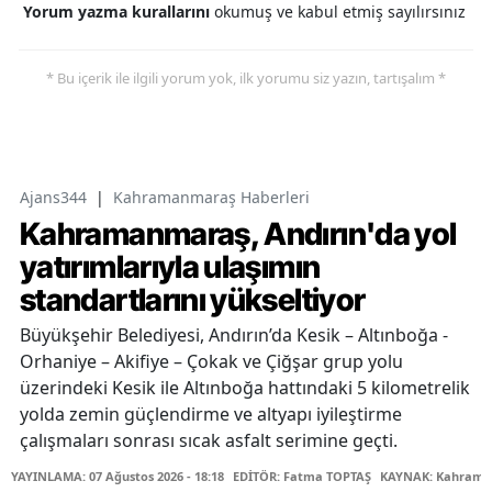
Yorum yazma kurallarını
okumuş ve kabul etmiş sayılırsınız
* Bu içerik ile ilgili yorum yok, ilk yorumu siz yazın, tartışalım *
Ajans344
|
Kahramanmaraş Haberleri
Kahramanmaraş, Andırın'da yol
yatırımlarıyla ulaşımın
standartlarını yükseltiyor
Büyükşehir Belediyesi, Andırın’da Kesik – Altınboğa -
Orhaniye – Akifiye – Çokak ve Çiğşar grup yolu
üzerindeki Kesik ile Altınboğa hattındaki 5 kilometrelik
yolda zemin güçlendirme ve altyapı iyileştirme
çalışmaları sonrası sıcak asfalt serimine geçti.
YAYINLAMA: 07 Ağustos 2026 - 18:18
EDİTÖR: Fatma TOPTAŞ
KAYNAK: Kahraman