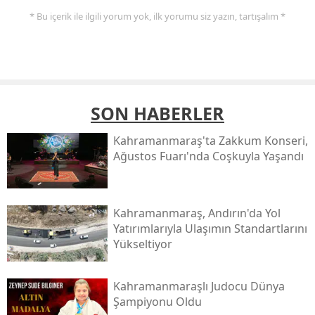
* Bu içerik ile ilgili yorum yok, ilk yorumu siz yazın, tartışalım *
SON HABERLER
Kahramanmaraş'ta Zakkum Konseri,
Ağustos Fuarı'nda Coşkuyla Yaşandı
Kahramanmaraş, Andırın'da Yol
Yatırımlarıyla Ulaşımın Standartlarını
Yükseltiyor
Kahramanmaraşlı Judocu Dünya
Şampiyonu Oldu