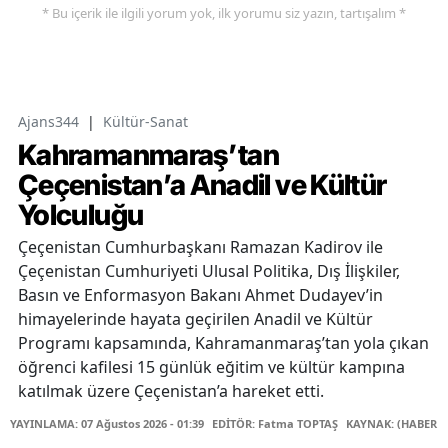
* Bu içerik ile ilgili yorum yok, ilk yorumu siz yazın, tartışalım *
Ajans344
|
Kültür-Sanat
Kahramanmaraş’tan
Çeçenistan’a Anadil ve Kültür
Yolculuğu
Çeçenistan Cumhurbaşkanı Ramazan Kadirov ile
Çeçenistan Cumhuriyeti Ulusal Politika, Dış İlişkiler,
Basın ve Enformasyon Bakanı Ahmet Dudayev’in
himayelerinde hayata geçirilen Anadil ve Kültür
Programı kapsamında, Kahramanmaraş’tan yola çıkan
öğrenci kafilesi 15 günlük eğitim ve kültür kampına
katılmak üzere Çeçenistan’a hareket etti.
YAYINLAMA: 07 Ağustos 2026 - 01:39
EDİTÖR: Fatma TOPTAŞ
KAYNAK: (HABER M