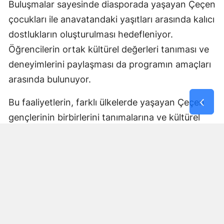
Buluşmalar sayesinde diasporada yaşayan Çeçen
çocukları ile anavatandaki yaşıtları arasında kalıcı
dostlukların oluşturulması hedefleniyor.
Öğrencilerin ortak kültürel değerleri tanıması ve
deneyimlerini paylaşması da programın amaçları
arasında bulunuyor.
Bu faaliyetlerin, farklı ülkelerde yaşayan Çeçen
gençlerinin birbirlerini tanımalarına ve kültürel
bağlarını geliştirmelerine katkı sağlaması
bekleniyor.
Tüm İhtiyaçlar Program
Kapsamında Karşılanacak
Açıklanan program çerçevesinde öğrencilerin
seyahat, konaklama, ulaşım, eğitim ve güvenlik