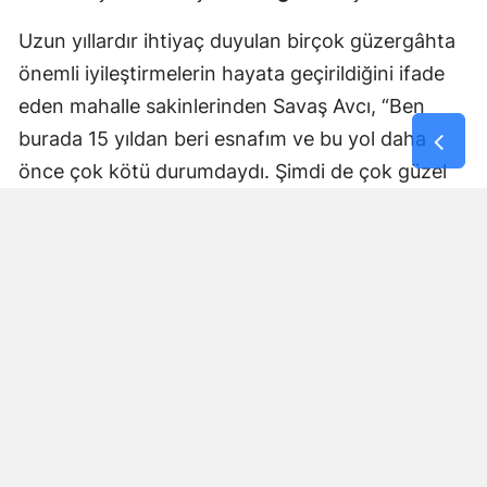
Uzun yıllardır ihtiyaç duyulan birçok güzergâhta
önemli iyileştirmelerin hayata geçirildiğini ifade
eden mahalle sakinlerinden Savaş Avcı, “Ben
burada 15 yıldan beri esnafım ve bu yol daha
önce çok kötü durumdaydı. Şimdi de çok güzel
hale getiriliyor. Büyükşehir Belediye Başkanımız
Fırat Görgel’e verdiği hizmetten dolayı çok
teşekkür ederim. Bizleri tozdan topraktan
kurtardı” dedi. Yapılan bakım, onarım ve asfalt
uygulamaları sayesinde ulaşımın daha güvenli ve
konforlu hale geldiğini söyleyen bir diğer mahalle
sakini İsmail Öksüz, “Yolumuz bozuktu. Bu yıl çok
yağmur yağdığı için yollarımızda çökmeler
oluşmuştu. Sağ olsun Büyükşehir Belediye