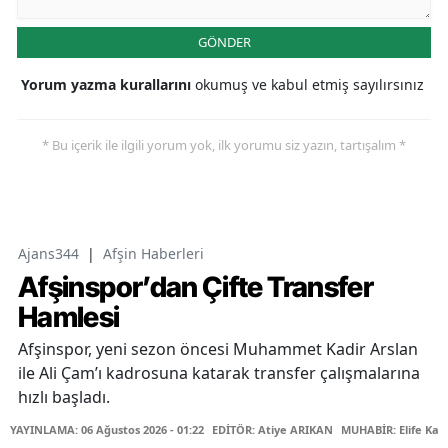
GÖNDER
Yorum yazma kurallarını
okumuş ve kabul etmiş sayılırsınız
* Bu içerik ile ilgili yorum yok, ilk yorumu siz yazın, tartışalım *
Ajans344
|
Afşin Haberleri
Afşinspor’dan Çifte Transfer
Hamlesi
Afşinspor, yeni sezon öncesi Muhammet Kadir Arslan
ile Ali Çam’ı kadrosuna katarak transfer çalışmalarına
hızlı başladı.
YAYINLAMA: 06 Ağustos 2026 - 01:22
EDİTÖR: Atiye ARIKAN
MUHABİR: Elife Kar