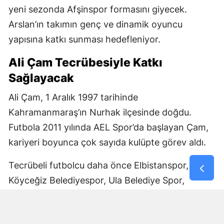
yeni sezonda Afşinspor formasını giyecek.
Arslan’ın takımın genç ve dinamik oyuncu
yapısına katkı sunması hedefleniyor.
Ali Çam Tecrübesiyle Katkı
Sağlayacak
Ali Çam, 1 Aralık 1997 tarihinde
Kahramanmaraş’ın Nurhak ilçesinde doğdu.
Futbola 2011 yılında AEL Spor’da başlayan Çam,
kariyeri boyunca çok sayıda kulüpte görev aldı.
Tecrübeli futbolcu daha önce Elbistanspor,
Köyceğiz Belediyespor, Ula Belediye Spor,
Marmaris Gücü Spor Kulübü, Dalyanspor,
Ortaköy Spor, Göksun Ülkü Spor, Araban