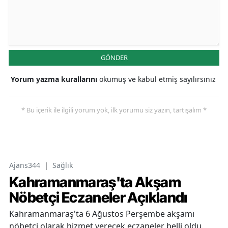
GÖNDER
Yorum yazma kurallarını
okumuş ve kabul etmiş sayılırsınız
* Bu içerik ile ilgili yorum yok, ilk yorumu siz yazın, tartışalım *
Ajans344
|
Sağlık
Kahramanmaraş'ta Akşam
Nöbetçi Eczaneler Açıklandı
Kahramanmaraş'ta 6 Ağustos Perşembe akşamı
nöbetçi olarak hizmet verecek eczaneler belli oldu.