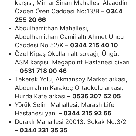
karşısı, Mimar Sinan Mahallesi Alaaddin
Özden Ören Caddesi No:13/B –
0344
255 20 66
Abdulhamithan Mahallesi,
Abdulhamithan Camii altı Ahmet Uncu
Caddesi No:52/K –
0344 215 40 10
Özel Kipaş Okulları alt sokağı, Üngüt
ASM karşısı, Megapoint Hastanesi civarı
–
0531 718 00 46
Tekerek Yolu, Akmansoy Market arkası,
Abdurrahim Karakoç Ortaokulu arkası,
Hurda Kafe arkası –
0536 207 52 05
Yörük Selim Mahallesi, Marash Life
Hastanesi yanı –
0344 215 92 66
Duraklı Mahallesi 20013. Sokak No:3/2
–
0344 231 35 35