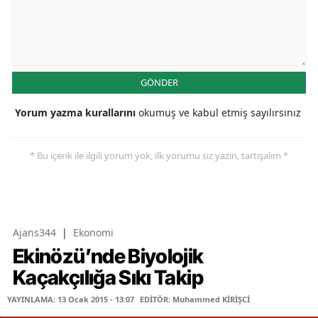
GÖNDER
Yorum yazma kurallarını
okumuş ve kabul etmiş sayılırsınız
* Bu içerik ile ilgili yorum yok, ilk yorumu siz yazın, tartışalım *
Ajans344
|
Ekonomi
Ekinözü’nde Biyolojik
Kaçakçılığa Sıkı Takip
YAYINLAMA: 13 Ocak 2015 - 13:07
EDİTÖR: Muhammed KİRİŞCİ