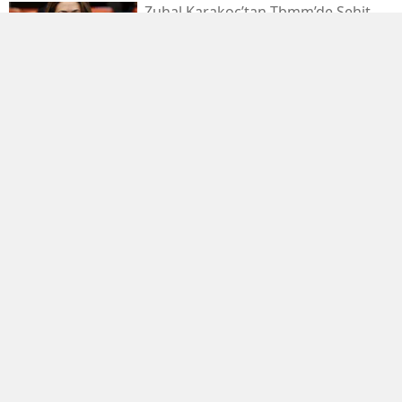
Zuhal Karakoç’tan Tbmm’de Şehit
Yakınları Ve Gaziler Mesajı
Ak Parti Kahramanmaraş İl
Başkanlığı'ndan Cengiz Topel’i Anma
Mesajı
Kirişci’den Yasalaşan Kanun İçin
Hayırlı Olsun Mesajı
Elbistan Karahasanuşağı’na Yeni
Kültür Kompleksi Açıldı
Kahramanmaraş’ta Hangi Türk