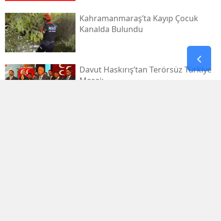
Kahramanmaraş’ta Kayıp Çocuk
Kanalda Bulundu
Davut Haskırış’tan Terörsüz Türkiye
Mesajı
Kahramanmaraşlı İşçi Tünel
Göçüğünde Can Verdi
Mhp Dulkadiroğlu’nda Yeni Dönem
Başladı