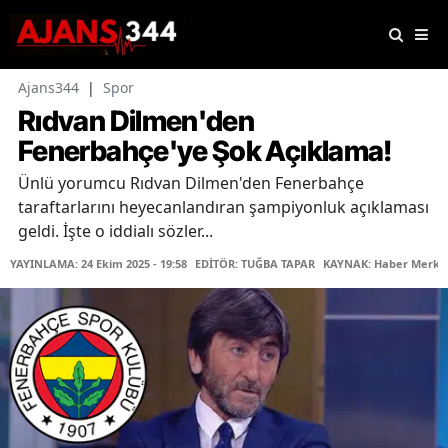
Ajans344
|
Spor
Rıdvan Dilmen'den
Fenerbahçe'ye Şok Açıklama!
Ünlü yorumcu Rıdvan Dilmen'den Fenerbahçe
taraftarlarını heyecanlandıran şampiyonluk açıklaması
geldi. İşte o iddialı sözler...
YAYINLAMA: 24 Ekim 2025 - 19:58
EDİTÖR: TUĞBA TAPAR
KAYNAK: Haber Merke