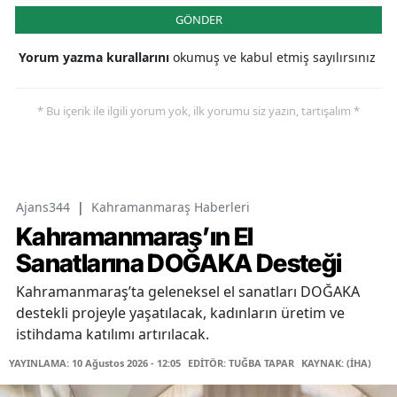
GÖNDER
Yorum yazma kurallarını
okumuş ve kabul etmiş sayılırsınız
* Bu içerik ile ilgili yorum yok, ilk yorumu siz yazın, tartışalım *
Ajans344
|
Kahramanmaraş Haberleri
Kahramanmaraş’ın El
Sanatlarına DOĞAKA Desteği
Kahramanmaraş’ta geleneksel el sanatları DOĞAKA
destekli projeyle yaşatılacak, kadınların üretim ve
istihdama katılımı artırılacak.
YAYINLAMA: 10 Ağustos 2026 - 12:05
EDİTÖR: TUĞBA TAPAR
KAYNAK: (İHA)