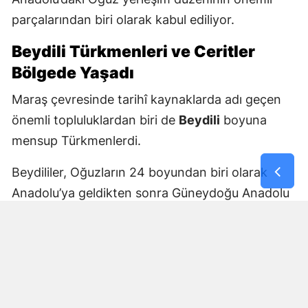
parçalarından biri olarak kabul ediliyor.
Beydili Türkmenleri ve Ceritler
Bölgede Yaşadı
Maraş çevresinde tarihî kaynaklarda adı geçen
önemli topluluklardan biri de
Beydili
boyuna
mensup Türkmenlerdi.
Beydililer, Oğuzların 24 boyundan biri olarak
Anadolu’ya geldikten sonra Güneydoğu Anadolu
ve Çukurova çevresine yayıldı. Zamanla Dulkadirli
Türkmenlerinin önemli unsurlarından biri haline
geldiler.
Beydili boyuyla bağlantılı
Cerit ve Tecirli
aşiretlerinin
de Dulkadirli Türkmen toplulukları