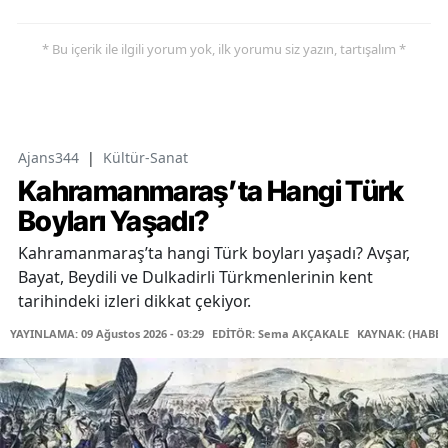
* Bu içerik ile ilgili yorum yok, ilk yorumu siz yazın, tartışalım *
Ajans344
|
Kültür-Sanat
Kahramanmaraş’ta Hangi Türk
Boyları Yaşadı?
Kahramanmaraş’ta hangi Türk boyları yaşadı? Avşar,
Bayat, Beydili ve Dulkadirli Türkmenlerinin kent
tarihindeki izleri dikkat çekiyor.
YAYINLAMA: 09 Ağustos 2026 - 03:29
EDİTÖR: Sema AKÇAKALE
KAYNAK: (HABER