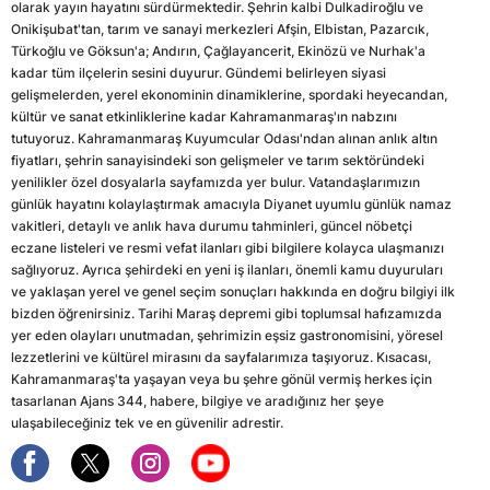
olarak yayın hayatını sürdürmektedir. Şehrin kalbi Dulkadiroğlu ve
Onikişubat'tan, tarım ve sanayi merkezleri Afşin, Elbistan, Pazarcık,
Türkoğlu ve Göksun'a; Andırın, Çağlayancerit, Ekinözü ve Nurhak'a
kadar tüm ilçelerin sesini duyurur. Gündemi belirleyen siyasi
gelişmelerden, yerel ekonominin dinamiklerine, spordaki heyecandan,
kültür ve sanat etkinliklerine kadar Kahramanmaraş'ın nabzını
tutuyoruz. Kahramanmaraş Kuyumcular Odası'ndan alınan anlık altın
fiyatları, şehrin sanayisindeki son gelişmeler ve tarım sektöründeki
yenilikler özel dosyalarla sayfamızda yer bulur. Vatandaşlarımızın
günlük hayatını kolaylaştırmak amacıyla Diyanet uyumlu günlük namaz
vakitleri, detaylı ve anlık hava durumu tahminleri, güncel nöbetçi
eczane listeleri ve resmi vefat ilanları gibi bilgilere kolayca ulaşmanızı
sağlıyoruz. Ayrıca şehirdeki en yeni iş ilanları, önemli kamu duyuruları
ve yaklaşan yerel ve genel seçim sonuçları hakkında en doğru bilgiyi ilk
bizden öğrenirsiniz. Tarihi Maraş depremi gibi toplumsal hafızamızda
yer eden olayları unutmadan, şehrimizin eşsiz gastronomisini, yöresel
lezzetlerini ve kültürel mirasını da sayfalarımıza taşıyoruz. Kısacası,
Kahramanmaraş'ta yaşayan veya bu şehre gönül vermiş herkes için
tasarlanan Ajans 344, habere, bilgiye ve aradığınız her şeye
ulaşabileceğiniz tek ve en güvenilir adrestir.