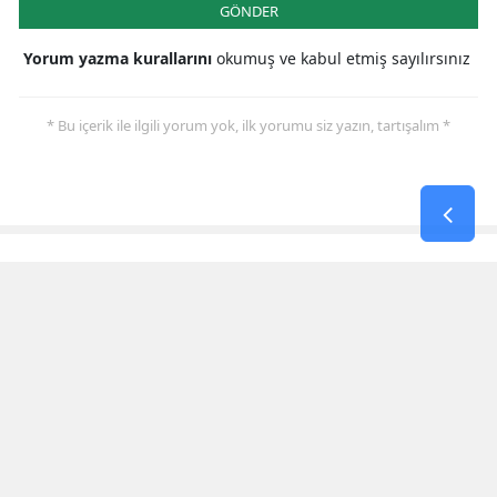
GÖNDER
Yorum yazma kurallarını
okumuş ve kabul etmiş sayılırsınız
* Bu içerik ile ilgili yorum yok, ilk yorumu siz yazın, tartışalım *
SON HABERLER
Kerem Erdem’in İsmi Futbol
Sahasında Yaşatılacak
Elbistan’da Asırlık Kar Geleneği
Yaşatılıyor