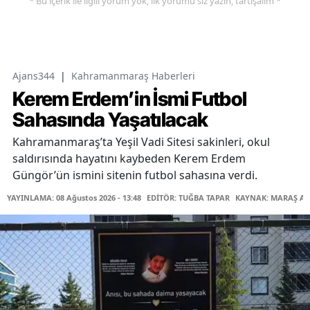
* Bu içerik ile ilgili yorum yok, ilk yorumu siz yazın, tartışalım *
Ajans344
|
Kahramanmaraş Haberleri
Kerem Erdem’in İsmi Futbol
Sahasında Yaşatılacak
Kahramanmaraş’ta Yeşil Vadi Sitesi sakinleri, okul
saldırısında hayatını kaybeden Kerem Erdem
Güngör’ün ismini sitenin futbol sahasına verdi.
YAYINLAMA: 08 Ağustos 2026 - 13:48
EDİTÖR: TUĞBA TAPAR
KAYNAK: MARAŞ AB