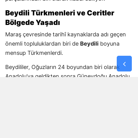
Beydili Türkmenleri ve Ceritler
Bölgede Yaşadı
Maraş çevresinde tarihî kaynaklarda adı geçen
önemli topluluklardan biri de
Beydili
boyuna
mensup Türkmenlerdi.
Beydililer, Oğuzların 24 boyundan biri olarak
Anadolu’ya geldikten sonra Güneydoğu Anadolu
ve Çukurova çevresine yayıldı. Zamanla Dulkadirli
Türkmenlerinin önemli unsurlarından biri haline
geldiler.
Beydili boyuyla bağlantılı
Cerit ve Tecirli
aşiretlerinin
de Dulkadirli Türkmen toplulukları
arasında bulunduğu belirtiliyor. Ceritlerin kış