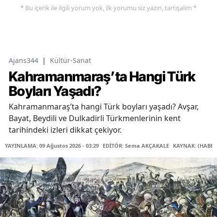
* Bu içerik ile ilgili yorum yok, ilk yorumu siz yazın, tartışalım *
Ajans344
|
Kültür-Sanat
Kahramanmaraş’ta Hangi Türk
Boyları Yaşadı?
Kahramanmaraş’ta hangi Türk boyları yaşadı? Avşar,
Bayat, Beydili ve Dulkadirli Türkmenlerinin kent
tarihindeki izleri dikkat çekiyor.
YAYINLAMA: 09 Ağustos 2026 - 03:29
EDİTÖR: Sema AKÇAKALE
KAYNAK: (HABER