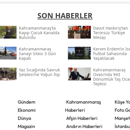
SON HABERLER
Kahramanmaraş’ta
Davut Haskırış’tan
Kayıp Çocuk Kanalda
Terörsüz Türkiye
Bulundu
Mesajı
Kahramanmaraş
Kerem Erdem’in İs
Sanayi Sitesi 3 Gün
Futbol Sahasında
Kapalı
Yaşatılacak
Yaz Sıcağında Savruk
Kahramanmaraş
Şelalesi’ne Yoğun İlgi
Ovası’nda 943
Dönümlük Taş Oca
Tepkisi
Gündem
Kahramanmaraş
Köşe Ya
Ekonomi
Haberleri
Foto Ga
Dünya
Afşin Haberleri
Manşet
Magazin
Andırın Haberleri
İstanbu