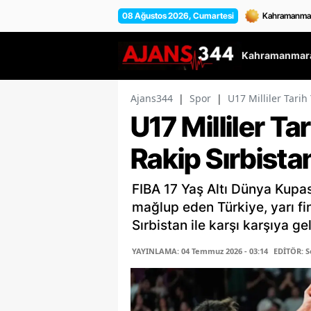
08 Ağustos 2026, Cumartesi
Kahramanmara
Ajans344
|
Spor
|
U17 Milliler Tarih
U17 Milliler Ta
Rakip Sırbista
FIBA 17 Yaş Altı Dünya Kupas
mağlup eden Türkiye, yarı final
Sırbistan ile karşı karşıya ge
YAYINLAMA: 04 Temmuz 2026 - 03:14
EDİTÖR: 