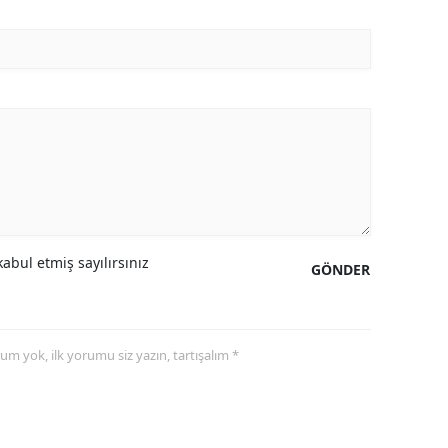
abul etmiş sayılırsınız
GÖNDER
yorum yok, ilk yorumu siz yazın, tartışalım *