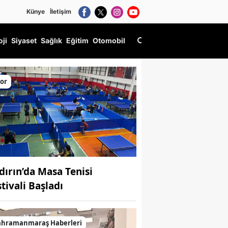
Künye
İletişim
oji
Siyaset
Sağlık
Eğitim
Otomobil
or
dırın’da Masa Tenisi
tivali Başladı
ahramanmaraş Haberleri