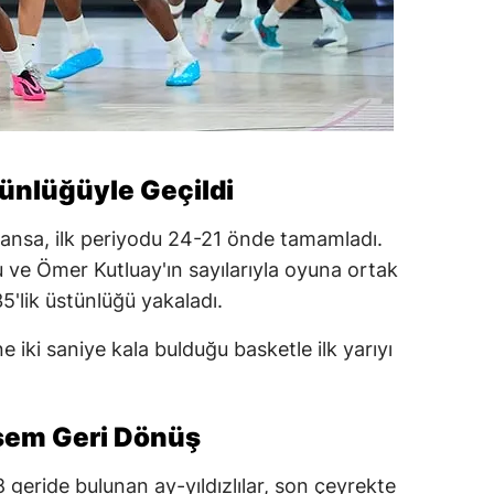
stünlüğüyle Geçildi
ransa, ilk periyodu 24-21 önde tamamladı.
u ve Ömer Kutluay'ın sayılarıyla oyuna ortak
5'lik üstünlüğü yakaladı.
 iki saniye kala bulduğu basketle ilk yarıyı
şem Geri Dönüş
eride bulunan ay-yıldızlılar, son çeyrekte