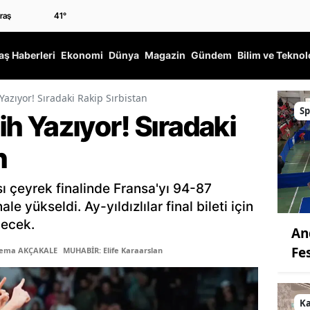
41
°
ş Haberleri
Ekonomi
Dünya
Magazin
Gündem
Bilim ve Teknol
 Yazıyor! Sıradaki Rakip Sırbistan
Sp
rih Yazıyor! Sıradaki
n
ı çeyrek finalinde Fransa'yı 94-87
e yükseldi. Ay-yıldızlılar final bileti için
lecek.
An
Fes
Sema AKÇAKALE
MUHABİR: Elife Karaarslan
K