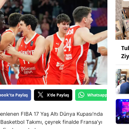
Tu
Ziy
book'ta Paylaş
X'de Paylaş
Whatsapp'tan Gönde
zenlenen FIBA 17 Yaş Altı Dünya Kupası'nda
Basketbol Takımı, çeyrek finalde Fransa'yı