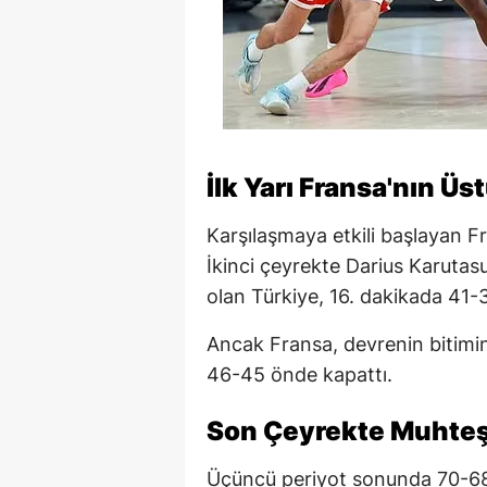
İlk Yarı Fransa'nın Ü
Karşılaşmaya etkili başlayan F
İkinci çeyrekte Darius Karutas
olan Türkiye, 16. dakikada 41-3
Ancak Fransa, devrenin bitimine
46-45 önde kapattı.
Son Çeyrekte Muhte
Üçüncü periyot sonunda 70-68 g