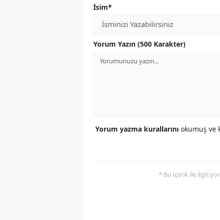
İsim*
Yorum Yazın (500 Karakter)
Yorum yazma kurallarını
okumuş ve k
* Bu içerik ile ilgili 