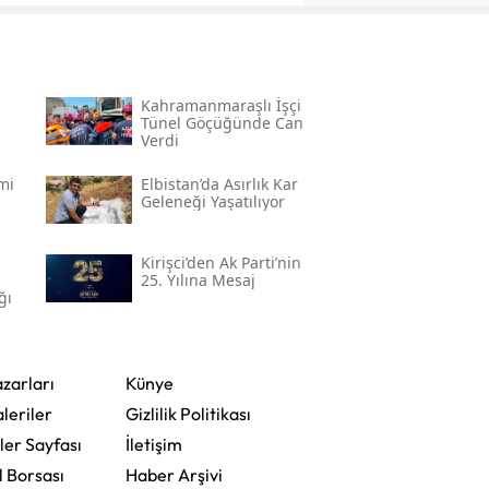
Kahramanmaraşlı İşçi
Tünel Göçüğünde Can
Verdi
mi
Elbistan’da Asırlık Kar
Geleneği Yaşatılıyor
Kirişci’den Ak Parti’nin
25. Yılına Mesaj
ğı
zarları
Künye
leriler
Gizlilik Politikası
ler Sayfası
İletişim
l Borsası
Haber Arşivi