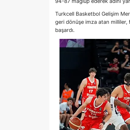
94-87 mağlup ederek adını yarı 
Turkcell Basketbol Gelişim M
geri dönüşe imza atan milliler,
başardı.