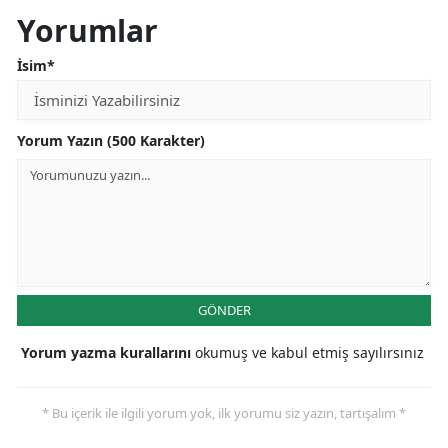
Yorumlar
İsim*
Yorum Yazın (500 Karakter)
GÖNDER
Yorum yazma kurallarını
okumuş ve kabul etmiş sayılırsınız
* Bu içerik ile ilgili yorum yok, ilk yorumu siz yazın, tartışalım *