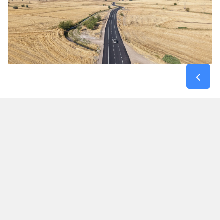
Kırsal Mahallelerin Kahramanmaraş – Gaziantep
Yoluna Bağlantısı Güçlendi
Maksutuşağı Grup Yolu, yalnızca bir mahalleye
hizmet veren bir güzergâh olmanın ötesinde,
Dulkadiroğlu kırsalındaki birçok yerleşim yerinin
Gaziantep yolu ile bağlantısını sağlayan önemli
ulaşım akslarından biri olma özelliği taşıyor.
Tamamlanan yatırımla birlikte bölge sakinleri,