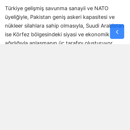
Türkiye gelişmiş savunma sanayii ve NATO
üyeliğiyle, Pakistan geniş askeri kapasitesi ve
nükleer silahlara sahip olmasıyla, Suudi Arabistan
ise Körfez bölgesindeki siyasi ve ekonomik
ağırlığıyla anlaşmanın üç tarafını oluşturuyor.
Anlaşmanın nasıl uygulanacağı, ortak savunma
yükümlülüğünün hangi mekanizmalar üzerinden
işletileceği ve askeri koordinasyonun kapsamına
ilişkin ayrıntılar ise ilerleyen dönemde daha fazla
netlik kazanacak.
Bölgesel güvenlik dengeleri
açısından dikkat çekici adım
Üçlü anlaşma, Orta Doğu ve Güney Asya'daki