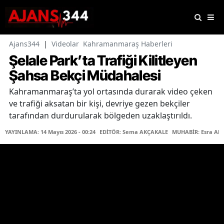
Ajans344
|
Videolar
Kahramanmaraş Haberleri
Şelale Park’ta Trafiği Kilitleyen
Şahsa Bekçi Müdahalesi
Kahramanmaraş’ta yol ortasında durarak video çeken
ve trafiği aksatan bir kişi, devriye gezen bekçiler
tarafından durdurularak bölgeden uzaklaştırıldı.
YAYINLAMA: 14 Mayıs 2026 - 00:24
EDİTÖR: Sema AKÇAKALE
MUHABİR: Esra Ak