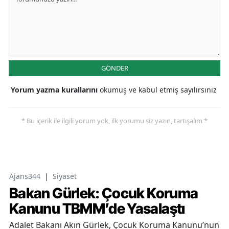
GÖNDER
Yorum yazma kurallarını
okumuş ve kabul etmiş sayılırsınız
* Bu içerik ile ilgili yorum yok, ilk yorumu siz yazın, tartışalım *
Ajans344
|
Siyaset
Bakan Gürlek: Çocuk Koruma
Kanunu TBMM’de Yasalaştı
Adalet Bakanı Akın Gürlek, Çocuk Koruma Kanunu’nun