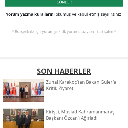
GÖNDER
Yorum yazma kurallarını
okumuş ve kabul etmiş sayılırsınız
* Bu içerik ile ilgili yorum yok, ilk yorumu siz yazın, tartışalım *
SON HABERLER
Zuhal Karakoç’tan Bakan Güler’e
Kritik Ziyaret
Kirişci, Müsi̇ad Kahramanmaraş
Başkanı Özcan’ı Ağırladı