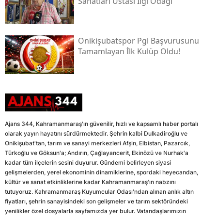
Sanatları Ustası İlgi Odağı
Onikişubatspor Pgl Başvurusunu
Tamamlayan İlk Kulüp Oldu!
Ajans 344, Kahramanmaraş'ın güvenilir, hızlı ve kapsamlı haber portalı
olarak yayın hayatını sürdürmektedir. Şehrin kalbi Dulkadiroğlu ve
Onikişubat'tan, tarım ve sanayi merkezleri Afşin, Elbistan, Pazarcık,
Türkoğlu ve Göksun'a; Andırın, Çağlayancerit, Ekinözü ve Nurhak'a
kadar tüm ilçelerin sesini duyurur. Gündemi belirleyen siyasi
gelişmelerden, yerel ekonominin dinamiklerine, spordaki heyecandan,
kültür ve sanat etkinliklerine kadar Kahramanmaraş'ın nabzını
tutuyoruz. Kahramanmaraş Kuyumcular Odası'ndan alınan anlık altın
fiyatları, şehrin sanayisindeki son gelişmeler ve tarım sektöründeki
yenilikler özel dosyalarla sayfamızda yer bulur. Vatandaşlarımızın