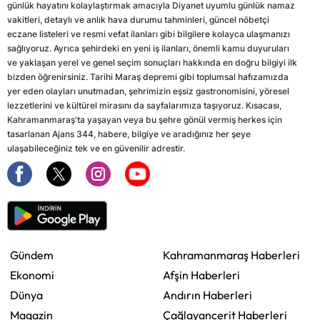
günlük hayatını kolaylaştırmak amacıyla Diyanet uyumlu günlük namaz
vakitleri, detaylı ve anlık hava durumu tahminleri, güncel nöbetçi
eczane listeleri ve resmi vefat ilanları gibi bilgilere kolayca ulaşmanızı
sağlıyoruz. Ayrıca şehirdeki en yeni iş ilanları, önemli kamu duyuruları
ve yaklaşan yerel ve genel seçim sonuçları hakkında en doğru bilgiyi ilk
bizden öğrenirsiniz. Tarihi Maraş depremi gibi toplumsal hafızamızda
yer eden olayları unutmadan, şehrimizin eşsiz gastronomisini, yöresel
lezzetlerini ve kültürel mirasını da sayfalarımıza taşıyoruz. Kısacası,
Kahramanmaraş'ta yaşayan veya bu şehre gönül vermiş herkes için
tasarlanan Ajans 344, habere, bilgiye ve aradığınız her şeye
ulaşabileceğiniz tek ve en güvenilir adrestir.
Gündem
Kahramanmaraş Haberleri
Ekonomi
Afşin Haberleri
Dünya
Andırın Haberleri
Magazin
Çağlayancerit Haberleri