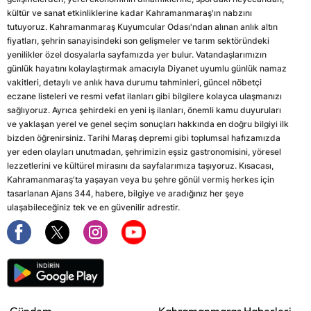
kültür ve sanat etkinliklerine kadar Kahramanmaraş'ın nabzını
tutuyoruz. Kahramanmaraş Kuyumcular Odası'ndan alınan anlık altın
fiyatları, şehrin sanayisindeki son gelişmeler ve tarım sektöründeki
yenilikler özel dosyalarla sayfamızda yer bulur. Vatandaşlarımızın
günlük hayatını kolaylaştırmak amacıyla Diyanet uyumlu günlük namaz
vakitleri, detaylı ve anlık hava durumu tahminleri, güncel nöbetçi
eczane listeleri ve resmi vefat ilanları gibi bilgilere kolayca ulaşmanızı
sağlıyoruz. Ayrıca şehirdeki en yeni iş ilanları, önemli kamu duyuruları
ve yaklaşan yerel ve genel seçim sonuçları hakkında en doğru bilgiyi ilk
bizden öğrenirsiniz. Tarihi Maraş depremi gibi toplumsal hafızamızda
yer eden olayları unutmadan, şehrimizin eşsiz gastronomisini, yöresel
lezzetlerini ve kültürel mirasını da sayfalarımıza taşıyoruz. Kısacası,
Kahramanmaraş'ta yaşayan veya bu şehre gönül vermiş herkes için
tasarlanan Ajans 344, habere, bilgiye ve aradığınız her şeye
ulaşabileceğiniz tek ve en güvenilir adrestir.