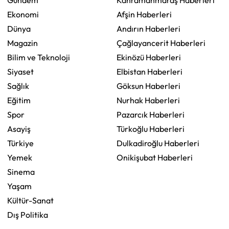
Gündem
Kahramanmaraş Haberleri
Ekonomi
Afşin Haberleri
Dünya
Andırın Haberleri
Magazin
Çağlayancerit Haberleri
Bilim ve Teknoloji
Ekinözü Haberleri
Siyaset
Elbistan Haberleri
Sağlık
Göksun Haberleri
Eğitim
Nurhak Haberleri
Spor
Pazarcık Haberleri
Asayiş
Türkoğlu Haberleri
Türkiye
Dulkadiroğlu Haberleri
Yemek
Onikişubat Haberleri
Sinema
Yaşam
Kültür-Sanat
Dış Politika