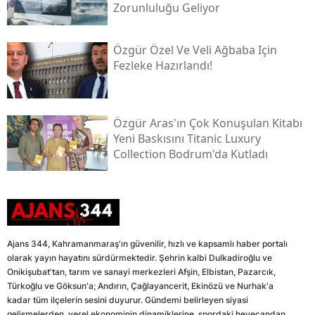
Zorunluluğu Geliyor
Özgür Özel Ve Veli Ağbaba Için
Fezleke Hazırlandı!
Özgür Aras'ın Çok Konuşulan Kitabı
Yeni Baskısını Titanic Luxury
Collection Bodrum'da Kutladı
Ajans 344, Kahramanmaraş'ın güvenilir, hızlı ve kapsamlı haber portalı
olarak yayın hayatını sürdürmektedir. Şehrin kalbi Dulkadiroğlu ve
Onikişubat'tan, tarım ve sanayi merkezleri Afşin, Elbistan, Pazarcık,
Türkoğlu ve Göksun'a; Andırın, Çağlayancerit, Ekinözü ve Nurhak'a
kadar tüm ilçelerin sesini duyurur. Gündemi belirleyen siyasi
gelişmelerden, yerel ekonominin dinamiklerine, spordaki heyecandan,