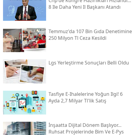
Chp'de Kongre Hazırlıkları Hızlandı...
8 Ile Daha Yeni Il Başkanı Atandı
Temmuz'da 107 Bin Gıda Denetimine
250 Milyon Tl Ceza Kesildi
Lgs Yerleştirme Sonuçları Belli Oldu
Tasfiye E-Ihalelerine Yoğun Ilgi! 6
Ayda 2,7 Milyar Tl'lik Satış
İnşaatta Dijital Dönem Başlıyor...
Ruhsat Projelerinde Bim Ve E-Pys