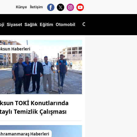
Künye
İletişim
oji
Siyaset
Sağlık
Eğitim
Otomobil
m listesi
ksun Haberleri
ksun TOKİ Konutlarında
taylı Temizlik Çalışması
ahramanmaraş Haberleri