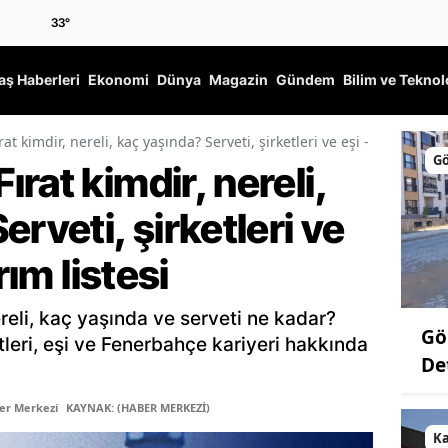
33
°
ş Haberleri
Ekonomi
Dünya
Magazin
Gündem
Bilim ve Teknol
 kimdir, nereli, kaç yaşında? Serveti, şirketleri ve eşi - Aziz Yıldırı
Gö
rat kimdir, nereli,
rveti, şirketleri ve
rım listesi
reli, kaç yaşında ve serveti ne kadar?
Gö
etleri, eşi ve Fenerbahçe kariyeri hakkında
De
er Merkezi
KAYNAK: (HABER MERKEZİ)
K