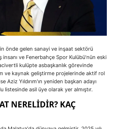
nin önde gelen sanayi ve inşaat sektörü
 iş insanı ve Fenerbahçe Spor Kulübü'nün eski
acivertli kulüpte asbaşkanlık görevinde
am ve kaynak geliştirme projelerinde aktif rol
 ise Aziz Yıldırım'ın yeniden başkan adayı
u listesinde asil üye olarak yer almıştır.
AT NERELİDİR? KAÇ
ında Malatya'da dünyaya gelmiştir. 2025 yılı