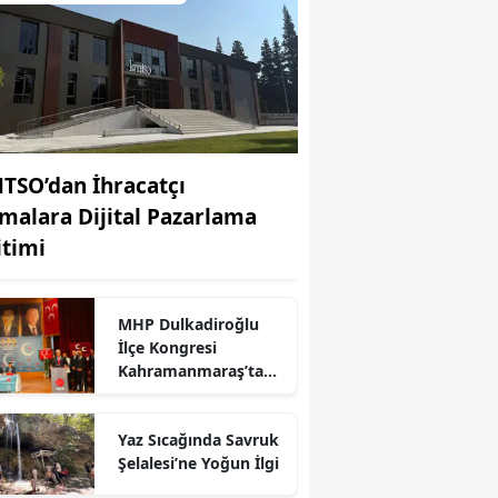
TSO’dan İhracatçı
rmalara Dijital Pazarlama
itimi
MHP Dulkadiroğlu
İlçe Kongresi
Kahramanmaraş’ta
Yapıldı
r
Yaz Sıcağında Savruk
Şelalesi’ne Yoğun İlgi