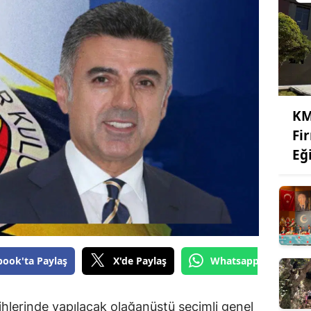
KM
Fi
Eğ
book'ta Paylaş
X'de Paylaş
Whatsapp'tan Gönde
hlerinde yapılacak olağanüstü seçimli genel