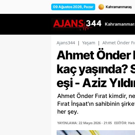
09 Ağustos 2026, Pazar
Kahramanmara
Ajans344
|
Yaşam
|
Ahmet Önder Fırat
Ahmet Önder Fı
kaç yaşında? Se
eşi - Aziz Yıldı
Ahmet Önder Fırat kimdir, ne
Fırat İnşaat'ın sahibinin şirk
her şey.
YAYINLAMA: 22 Mayıs 2026 - 21:05
EDİTÖR: Hab