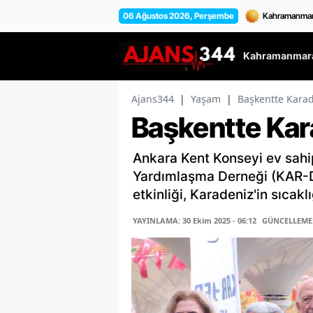
06 Ağustos 2026, Perşembe
Kahramanmara
Ajans344
|
Yaşam
|
Başkentte Karad
Başkentte Kara
Ankara Kent Konseyi ev sahip
Yardımlaşma Derneği (KAR-D
etkinliği, Karadeniz'in sıcaklığ
YAYINLAMA: 30 Ekim 2025 - 06:12
GÜNCELLEME: 