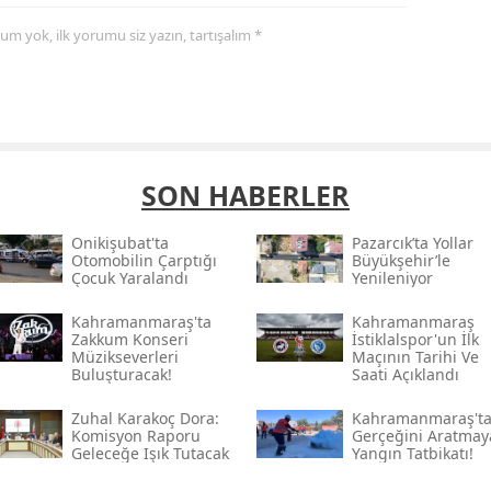
yorum yok, ilk yorumu siz yazın, tartışalım *
SON HABERLER
Onikişubat'ta
Pazarcık’ta Yollar
Otomobilin Çarptığı
Büyükşehir’le
Çocuk Yaralandı
Yenileniyor
Kahramanmaraş'ta
Kahramanmaraş
Zakkum Konseri
İstiklalspor'un İlk
Müzikseverleri
Maçının Tarihi Ve
Buluşturacak!
Saati Açıklandı
Zuhal Karakoç Dora:
Kahramanmaraş't
Komisyon Raporu
Gerçeğini Aratmay
Geleceğe Işık Tutacak
Yangın Tatbikatı!