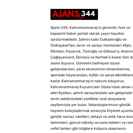
Ajans 344, Kahramanmaraş'ın güvenilir, hızlı ve
kapsamlı haber portalı olarak yayın hayatını
sürdürmektedir. Şehrin kalbi Dulkadiroğlu ve
Onikişubat'tan, tarım ve sanayi merkezleri Afşin,
Elbistan, Pazarcık, Türkoğlu ve Göksun'a; Andırın
Çağlayancerit, Ekinözü ve Nurhak'a kadar tüm il
sesini duyurur. Gündemi belirleyen siyasi
gelişmelerden, yerel ekonominin dinamiklerine,
spordaki heyecandan, kültür ve sanat etkinlikler
kadar Kahramanmaraş'ın nabzını tutuyoruz.
Kahramanmaraş Kuyumcular Odası'ndan alınan a
altın fiyatları, şehrin sanayisindeki son gelişmeler
tarım sektöründeki yenilikler özel dosyalarla
sayfamızda yer bulur. Vatandaşlarımızın günlük
hayatını kolaylaştırmak amacıyla Diyanet uyuml
günlük namaz vakitleri, detaylı ve anlık hava du
tahminleri, güncel nöbetçi eczane listeleri ve res
vefat ilanları gibi bilgilere kolayca ulaşmanızı