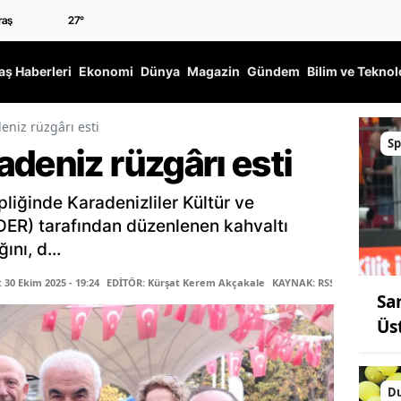
27
°
ş Haberleri
Ekonomi
Dünya
Magazin
Gündem
Bilim ve Teknol
eniz rüzgârı esti
Sp
deniz rüzgârı esti
liğinde Karadenizliler Kültür ve
ER) tarafından düzenlenen kahvaltı
ını, d...
30 Ekim 2025 - 19:24
EDİTÖR: Kürşat Kerem Akçakale
KAYNAK: RSS
Sar
Üs
Du