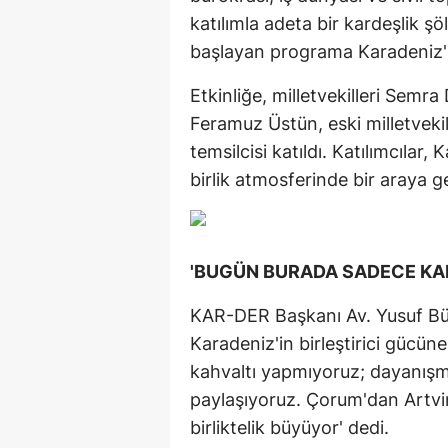
katılımla adeta bir kardeşlik ş
başlayan programa Karadeniz'in 
Etkinliğe, milletvekilleri Semr
Feramuz Üstün, eski milletvekil
temsilcisi katıldı. Katılımcılar
birlik atmosferinde bir araya ge
'BUGÜN BURADA SADECE KA
KAR-DER Başkanı Av. Yusuf Bül
Karadeniz'in birleştirici gücü
kahvaltı yapmıyoruz; dayanışma
paylaşıyoruz. Çorum'dan Artvin
birliktelik büyüyor' dedi.