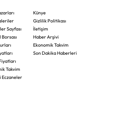
zarları
Künye
leriler
Gizlilik Politikası
ler Sayfası
İletişim
l Borsası
Haber Arşivi
urları
Ekonomik Takvim
yatları
Son Dakika Haberleri
Fiyatları
ik Takvim
i Eczaneler