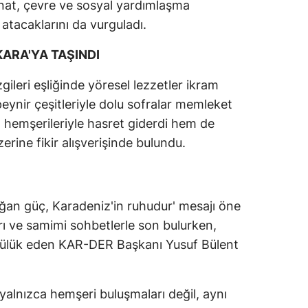
anat, çevre ve sosyal yardımlaşma
 atacaklarını da vurguladı.
KARA'YA TAŞINDI
ileri eşliğinde yöresel lezzetler ikram
peynir çeşitleriyle dolu sofralar memleket
em hemşerileriyle hasret giderdi hem de
erine fikir alışverişinde bulundu.
ğan güç, Karadeniz'in ruhudur' mesajı öne
ları ve samimi sohbetlerle son bulurken,
ncülük eden KAR-DER Başkanı Yusuf Bülent
in yalnızca hemşeri buluşmaları değil, aynı