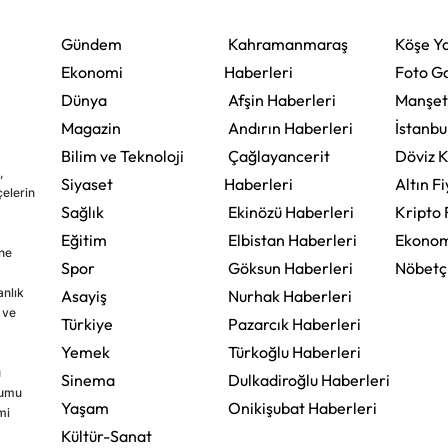
Gündem
Kahramanmaraş
Köşe Ya
Ekonomi
Haberleri
Foto Ga
Dünya
Afşin Haberleri
Manşet
Magazin
Andırın Haberleri
İstanbu
Bilim ve Teknoloji
Çağlayancerit
Döviz K
,
Siyaset
Haberleri
Altın Fi
çelerin
Sağlık
Ekinözü Haberleri
Kripto 
Eğitim
Elbistan Haberleri
Ekonom
ine
Spor
Göksun Haberleri
Nöbetç
nlık
Asayiş
Nurhak Haberleri
 ve
Türkiye
Pazarcık Haberleri
Yemek
Türkoğlu Haberleri
u
Sinema
Dulkadiroğlu Haberleri
rumu
Yaşam
Onikişubat Haberleri
mi
Kültür-Sanat