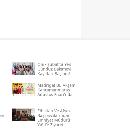
Onikişubat'ta Yeni
Gündüz Bakımevi
Kayıtları Başladı!
Madrigal Bu Akşam
Kahramanmaraş
Ağustos Fuarı'nda
a
Elbistan Ve Afşin
an
Başsavcılarından
Emniyet Müdürü
Yiğit'e Ziyaret