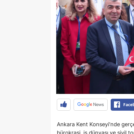
Face
Ankara Kent Konseyi'nde gerçe
bürokrasi, iş dünyası ve sivil t