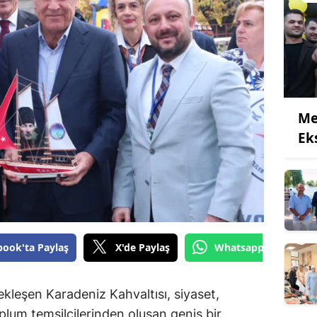
Me
Eks
book'ta Paylaş
X'de Paylaş
Whatsapp'tan Gönde
kleşen Karadeniz Kahvaltısı, siyaset,
oplum temsilcilerinden oluşan geniş bir