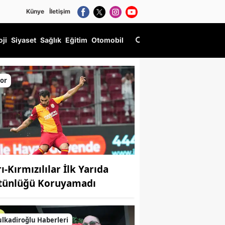
Künye
İletişim
oji
Siyaset
Sağlık
Eğitim
Otomobil
or
ı-Kırmızılılar İlk Yarıda
tünlüğü Koruyamadı
lkadiroğlu Haberleri