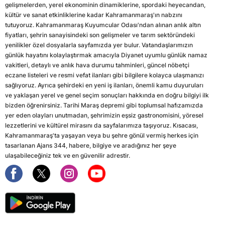
gelişmelerden, yerel ekonominin dinamiklerine, spordaki heyecandan,
kültür ve sanat etkinliklerine kadar Kahramanmaraş'ın nabzını
tutuyoruz. Kahramanmaraş Kuyumcular Odası'ndan alınan anlık altın
fiyatları, şehrin sanayisindeki son gelişmeler ve tarım sektöründeki
yenilikler özel dosyalarla sayfamızda yer bulur. Vatandaşlarımızın
günlük hayatını kolaylaştırmak amacıyla Diyanet uyumlu günlük namaz
vakitleri, detaylı ve anlık hava durumu tahminleri, güncel nöbetçi
eczane listeleri ve resmi vefat ilanları gibi bilgilere kolayca ulaşmanızı
sağlıyoruz. Ayrıca şehirdeki en yeni iş ilanları, önemli kamu duyuruları
ve yaklaşan yerel ve genel seçim sonuçları hakkında en doğru bilgiyi ilk
bizden öğrenirsiniz. Tarihi Maraş depremi gibi toplumsal hafızamızda
yer eden olayları unutmadan, şehrimizin eşsiz gastronomisini, yöresel
lezzetlerini ve kültürel mirasını da sayfalarımıza taşıyoruz. Kısacası,
Kahramanmaraş'ta yaşayan veya bu şehre gönül vermiş herkes için
tasarlanan Ajans 344, habere, bilgiye ve aradığınız her şeye
ulaşabileceğiniz tek ve en güvenilir adrestir.