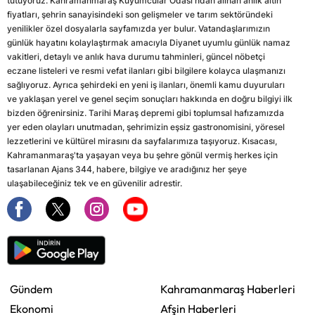
tutuyoruz. Kahramanmaraş Kuyumcular Odası'ndan alınan anlık altın
fiyatları, şehrin sanayisindeki son gelişmeler ve tarım sektöründeki
yenilikler özel dosyalarla sayfamızda yer bulur. Vatandaşlarımızın
günlük hayatını kolaylaştırmak amacıyla Diyanet uyumlu günlük namaz
vakitleri, detaylı ve anlık hava durumu tahminleri, güncel nöbetçi
eczane listeleri ve resmi vefat ilanları gibi bilgilere kolayca ulaşmanızı
sağlıyoruz. Ayrıca şehirdeki en yeni iş ilanları, önemli kamu duyuruları
ve yaklaşan yerel ve genel seçim sonuçları hakkında en doğru bilgiyi ilk
bizden öğrenirsiniz. Tarihi Maraş depremi gibi toplumsal hafızamızda
yer eden olayları unutmadan, şehrimizin eşsiz gastronomisini, yöresel
lezzetlerini ve kültürel mirasını da sayfalarımıza taşıyoruz. Kısacası,
Kahramanmaraş'ta yaşayan veya bu şehre gönül vermiş herkes için
tasarlanan Ajans 344, habere, bilgiye ve aradığınız her şeye
ulaşabileceğiniz tek ve en güvenilir adrestir.
Gündem
Kahramanmaraş Haberleri
Ekonomi
Afşin Haberleri