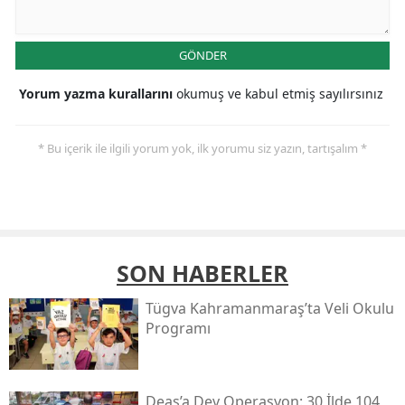
GÖNDER
Yorum yazma kurallarını
okumuş ve kabul etmiş sayılırsınız
* Bu içerik ile ilgili yorum yok, ilk yorumu siz yazın, tartışalım *
SON HABERLER
Tügva Kahramanmaraş’ta Veli Okulu
Programı
Deaş’a Dev Operasyon: 30 İlde 104