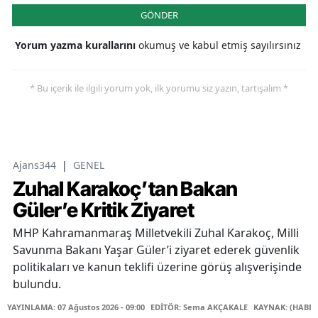
GÖNDER
Yorum yazma kurallarını
okumuş ve kabul etmiş sayılırsınız
* Bu içerik ile ilgili yorum yok, ilk yorumu siz yazın, tartışalım *
Ajans344
|
GENEL
Zuhal Karakoç’tan Bakan
Güler’e Kritik Ziyaret
MHP Kahramanmaraş Milletvekili Zuhal Karakoç, Milli
Savunma Bakanı Yaşar Güler’i ziyaret ederek güvenlik
politikaları ve kanun teklifi üzerine görüş alışverişinde
bulundu.
YAYINLAMA: 07 Ağustos 2026 - 09:00
EDİTÖR: Sema AKÇAKALE
KAYNAK: (HABER