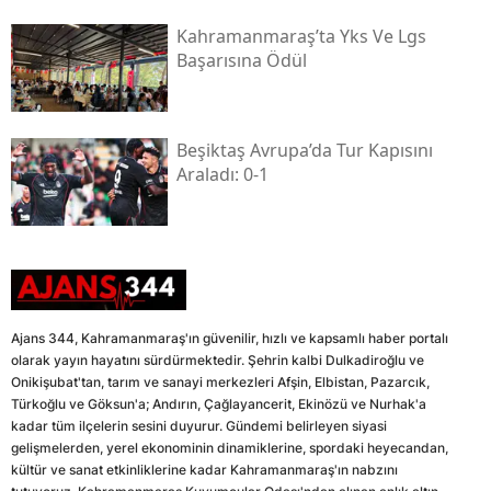
Kahramanmaraş’ta Yks Ve Lgs
Başarısına Ödül
Beşiktaş Avrupa’da Tur Kapısını
Araladı: 0-1
Ajans 344, Kahramanmaraş'ın güvenilir, hızlı ve kapsamlı haber portalı
olarak yayın hayatını sürdürmektedir. Şehrin kalbi Dulkadiroğlu ve
Onikişubat'tan, tarım ve sanayi merkezleri Afşin, Elbistan, Pazarcık,
Türkoğlu ve Göksun'a; Andırın, Çağlayancerit, Ekinözü ve Nurhak'a
kadar tüm ilçelerin sesini duyurur. Gündemi belirleyen siyasi
gelişmelerden, yerel ekonominin dinamiklerine, spordaki heyecandan,
kültür ve sanat etkinliklerine kadar Kahramanmaraş'ın nabzını