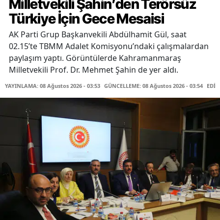
Milletvekili Şahin’den Terörsüz
Türkiye İçin Gece Mesaisi
AK Parti Grup Başkanvekili Abdülhamit Gül, saat
02.15’te TBMM Adalet Komisyonu’ndaki çalışmalardan
paylaşım yaptı. Görüntülerde Kahramanmaraş
Milletvekili Prof. Dr. Mehmet Şahin de yer aldı.
YAYINLAMA: 08 Ağustos 2026 - 03:53
GÜNCELLEME: 08 Ağustos 2026 - 03:54
EDİT