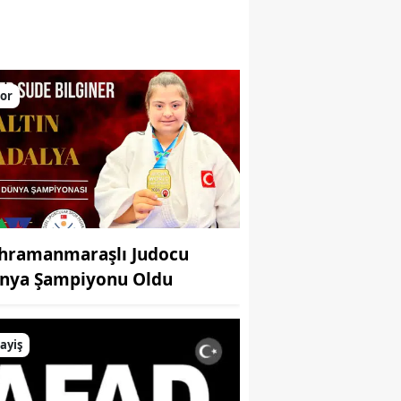
larını yükseltiyor
or
hramanmaraşlı Judocu
nya Şampiyonu Oldu
ayiş