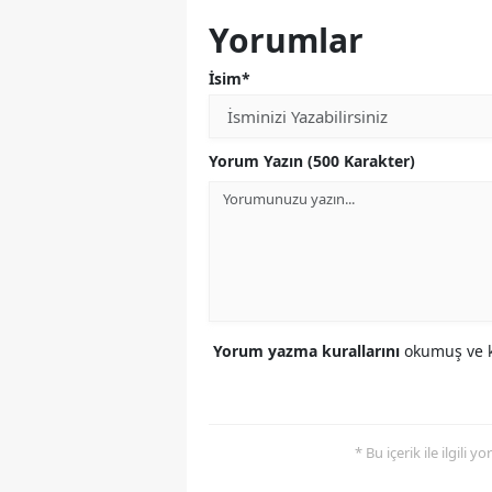
Yorumlar
İsim*
Yorum Yazın (500 Karakter)
Yorum yazma kurallarını
okumuş ve k
* Bu içerik ile ilgili 