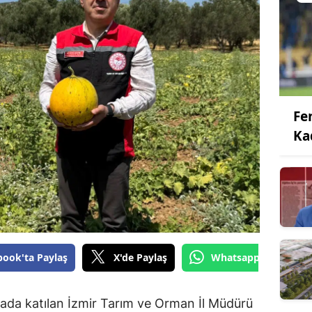
Fe
Ka
book'ta Paylaş
X'de Paylaş
Whatsapp'tan Gönde
asada katılan İzmir Tarım ve Orman İl Müdürü