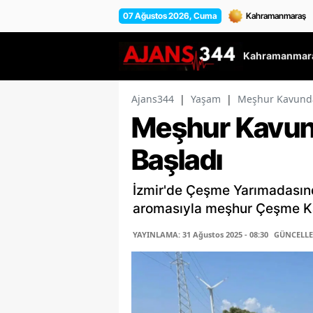
07 Ağustos 2026, Cuma
Kahramanmara
Ajans344
|
Yaşam
|
Meşhur Kavunda
Meşhur Kavun
Başladı
İzmir'de Çeşme Yarımadasında
aromasıyla meşhur Çeşme K
YAYINLAMA: 31 Ağustos 2025 - 08:30
GÜNCELLEM