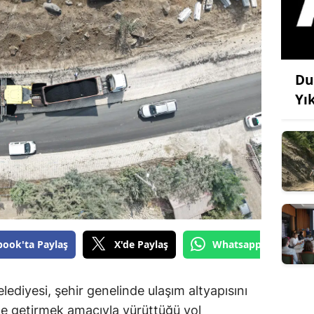
Du
Yı
book'ta Paylaş
X'de Paylaş
Whatsapp'tan Gönde
diyesi, şehir genelinde ulaşım altyapısını
le getirmek amacıyla yürüttüğü yol