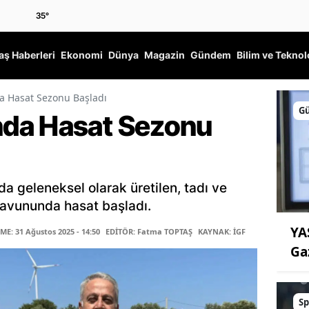
35
°
ş Haberleri
Ekonomi
Dünya
Magazin
Gündem
Bilim ve Teknol
 Hasat Sezonu Başladı
G
da Hasat Sezonu
 geleneksel olarak üretilen, tadı ve
avununda hasat başladı.
YA
E: 31 Ağustos 2025 - 14:50
EDİTÖR: Fatma TOPTAŞ
KAYNAK: İGF
Ga
Sp