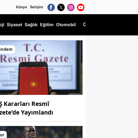
Künye
İletişim
oji
Siyaset
Sağlık
Eğitim
Otomobil
ündem
Ş Kararları Resmî
zete’de Yayımlandı
or