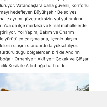
dürüyor. Vatandaşlara daha güvenli, konforlu
nmayı hedefleyen Büyükşehir Belediyesi,
halle ayrımı gözetmeksizin yol yatırımlarını
n’da da ilçe merkezi ve kırsal mahallelerde
ştiriliyor. Yol Yapım, Bakım ve Onarım
e yürütülen çalışmalarla, ilçenin ulaşım
lelerin ulaşım standardı da yükseltiliyor.
 sürdürüldüğü bölgelerden biri de Andırın
ınboğa - Orhaniye – Akifiye – Çokak ve Çiğşar
lik Kesik ile Altınboğa hattı oldu.