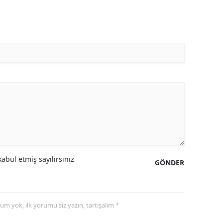
abul etmiş sayılırsınız
GÖNDER
yorum yok, ilk yorumu siz yazın, tartışalım *