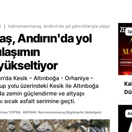
i
|
Kahramanmaraş, Andırın'da yol yatırımlarıyla ulaşımın standart
Sp
, Andırın'da yol
ulaşımın
 yükseltiyor
ın’da Kesik – Altınboğa - Orhaniye –
Ka
up yolu üzerindeki Kesik ile Altınboğa
Dü
lda zemin güçlendirme ve altyapı
ı sıcak asfalt serimine geçti.
Fatma TOPTAŞ
KAYNAK: Kahramanmaraş Büyükşehir Belediyesi
As