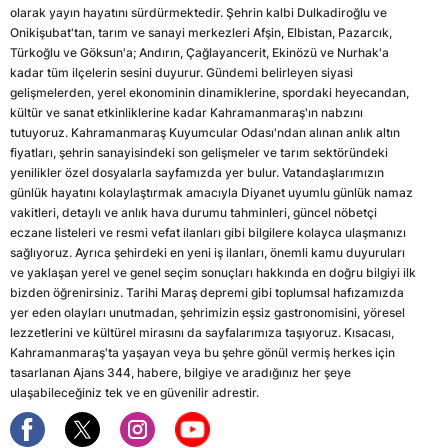
olarak yayın hayatını sürdürmektedir. Şehrin kalbi Dulkadiroğlu ve
Onikişubat'tan, tarım ve sanayi merkezleri Afşin, Elbistan, Pazarcık,
Türkoğlu ve Göksun'a; Andırın, Çağlayancerit, Ekinözü ve Nurhak'a
kadar tüm ilçelerin sesini duyurur. Gündemi belirleyen siyasi
gelişmelerden, yerel ekonominin dinamiklerine, spordaki heyecandan,
kültür ve sanat etkinliklerine kadar Kahramanmaraş'ın nabzını
tutuyoruz. Kahramanmaraş Kuyumcular Odası'ndan alınan anlık altın
fiyatları, şehrin sanayisindeki son gelişmeler ve tarım sektöründeki
yenilikler özel dosyalarla sayfamızda yer bulur. Vatandaşlarımızın
günlük hayatını kolaylaştırmak amacıyla Diyanet uyumlu günlük namaz
vakitleri, detaylı ve anlık hava durumu tahminleri, güncel nöbetçi
eczane listeleri ve resmi vefat ilanları gibi bilgilere kolayca ulaşmanızı
sağlıyoruz. Ayrıca şehirdeki en yeni iş ilanları, önemli kamu duyuruları
ve yaklaşan yerel ve genel seçim sonuçları hakkında en doğru bilgiyi ilk
bizden öğrenirsiniz. Tarihi Maraş depremi gibi toplumsal hafızamızda
yer eden olayları unutmadan, şehrimizin eşsiz gastronomisini, yöresel
lezzetlerini ve kültürel mirasını da sayfalarımıza taşıyoruz. Kısacası,
Kahramanmaraş'ta yaşayan veya bu şehre gönül vermiş herkes için
tasarlanan Ajans 344, habere, bilgiye ve aradığınız her şeye
ulaşabileceğiniz tek ve en güvenilir adrestir.