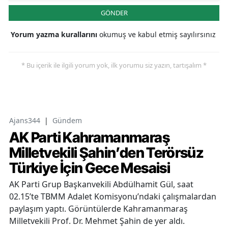
GÖNDER
Yorum yazma kurallarını
okumuş ve kabul etmiş sayılırsınız
* Bu içerik ile ilgili yorum yok, ilk yorumu siz yazın, tartışalım *
Ajans344
|
Gündem
AK Parti Kahramanmaraş
Milletvekili Şahin’den Terörsüz
Türkiye İçin Gece Mesaisi
AK Parti Grup Başkanvekili Abdülhamit Gül, saat
02.15’te TBMM Adalet Komisyonu’ndaki çalışmalardan
paylaşım yaptı. Görüntülerde Kahramanmaraş
Milletvekili Prof. Dr. Mehmet Şahin de yer aldı.