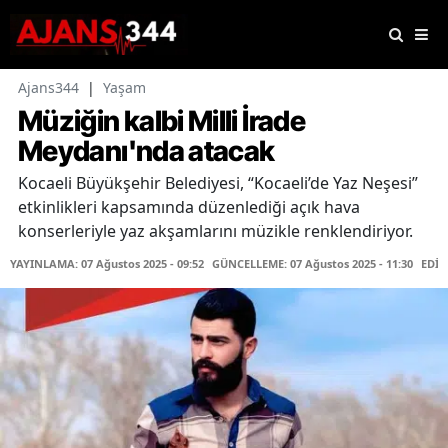
Ajans344
|
Yaşam
Müziğin kalbi Milli İrade
Meydanı'nda atacak
Kocaeli Büyükşehir Belediyesi, “Kocaeli’de Yaz Neşesi”
etkinlikleri kapsamında düzenlediği açık hava
konserleriyle yaz akşamlarını müzikle renklendiriyor.
YAYINLAMA: 07 Ağustos 2025 - 09:52
GÜNCELLEME: 07 Ağustos 2025 - 11:30
EDİT