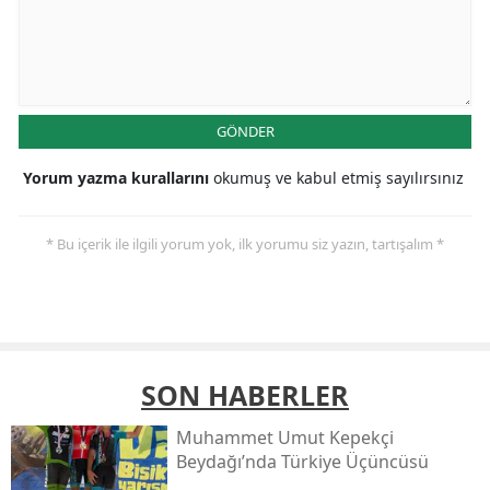
GÖNDER
Yorum yazma kurallarını
okumuş ve kabul etmiş sayılırsınız
* Bu içerik ile ilgili yorum yok, ilk yorumu siz yazın, tartışalım *
SON HABERLER
Muhammet Umut Kepekçi
Beydağı’nda Türkiye Üçüncüsü