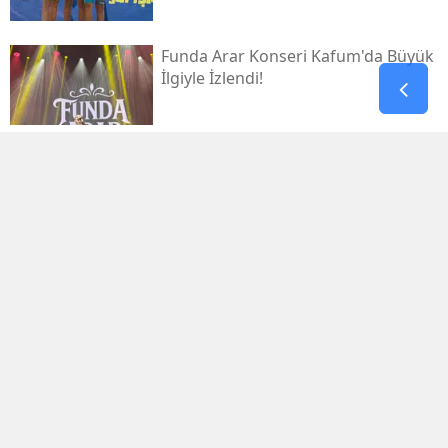
Funda Arar Konseri Kafum'da Büyük
İlgiyle İzlendi!
Galatasaray, Villarreal’e 2-1 Mağlup
Oldu
Galatasaray İlk Yarıyı Villarreal
Karşısında Geride Kapattı
Kahramanmaraş’ta Nöbetçi
Eczaneler 8 Ağustos