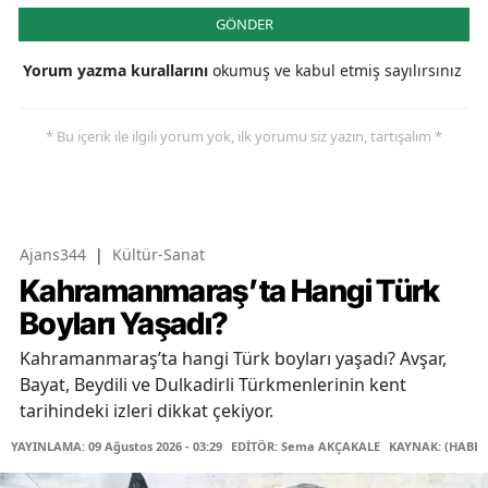
GÖNDER
Yorum yazma kurallarını
okumuş ve kabul etmiş sayılırsınız
* Bu içerik ile ilgili yorum yok, ilk yorumu siz yazın, tartışalım *
Ajans344
|
Kültür-Sanat
Kahramanmaraş’ta Hangi Türk
Boyları Yaşadı?
Kahramanmaraş’ta hangi Türk boyları yaşadı? Avşar,
Bayat, Beydili ve Dulkadirli Türkmenlerinin kent
tarihindeki izleri dikkat çekiyor.
YAYINLAMA: 09 Ağustos 2026 - 03:29
EDİTÖR: Sema AKÇAKALE
KAYNAK: (HABER